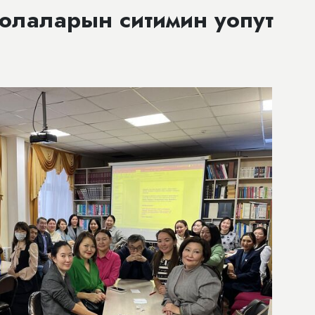
уолаларын ситимин уопут