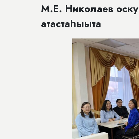
М.Е. Николаев оск
атастаһыыта