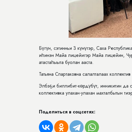
Бүгүн, сэтинньи 3 күнүгэр, Саха Республи
иһинэн Майа лицейигэр Майа лицейин, Чура
атастаһыыта буолан ааста.
Татьяна Спартаковна салалталаах коллектив
Элбэҕи биллибит-көрдүбүт, инникитин да с
коллективка улахан-улахан махталбытын тиэ
Поделиться в соцсетях: