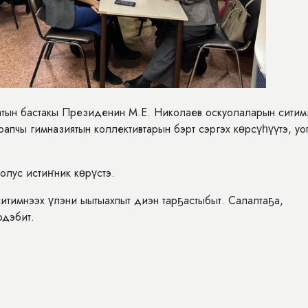
катын бастакы Президенин М.Е. Николаев оскуолаларын ситим
пчы гимназиятын коллективтарын бэрт сэргэх көрсүһүүтэ, уо
 олус истиҥник көрүстэ.
итимнээх үлэни ыытыахпыт диэн тарҕастыбыт. Салалтаҕа,
рдэбит.