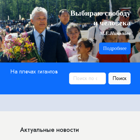
Выбираю свободу
и человека
М.Е.Николаев
Подробнее
На плечах гигантов
Поиск
Актуальные новости