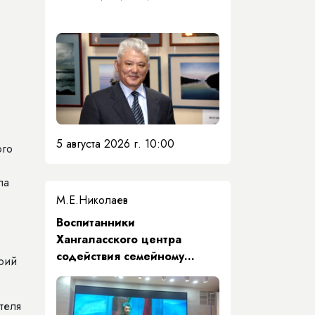
5 августа 2026 г. 10:00
ого
ла
М.Е.Николаев
​Воспитанники
Хангаласского центра
содействия семейному
рий
воспитанию почтили память
Первого Президента Якутии
теля