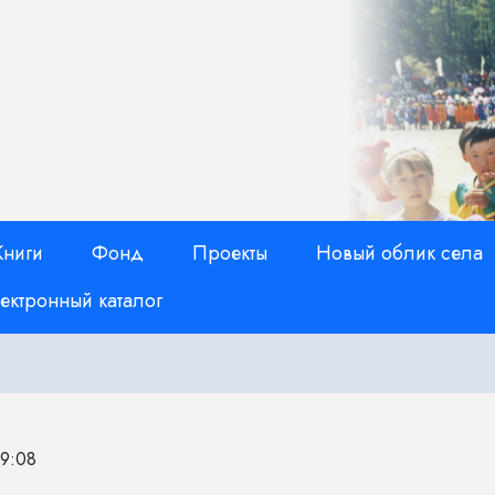
Книги
Фонд
Проекты
Новый облик села
ектронный каталог
09:08