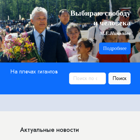
Выбираю свободу
и человека
М.Е.Николаев
Подробнее
На плечах гигантов
Поиск
Актуальные новости