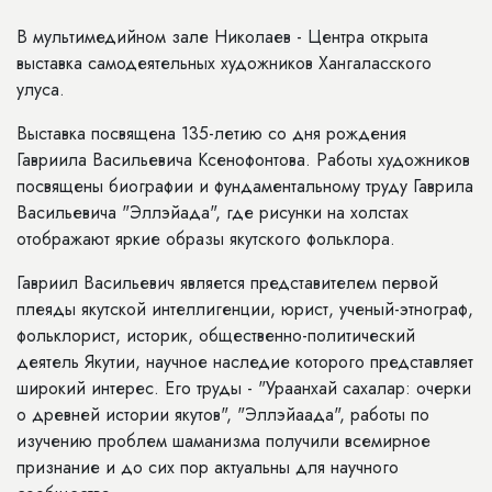
В мультимедийном зале Николаев - Центра открыта
выставка самодеятельных художников Хангаласского
улуса.
Выставка посвящена 135-летию со дня рождения
Гавриила Васильевича Ксенофонтова. Работы художников
посвящены биографии и фундаментальному труду Гаврила
Васильевича "Эллэйада", где рисунки на холстах
отображают яркие образы якутского фольклора.
Гавриил Васильевич является представителем первой
плеяды якутской интеллигенции, юрист, ученый-этнограф,
фольклорист, историк, общественно-политический
деятель Якутии, научное наследие которого представляет
широкий интерес. Его труды - "Ураанхай сахалар: очерки
о древней истории якутов", "Эллэйаада", работы по
изучению проблем шаманизма получили всемирное
признание и до сих пор актуальны для научного