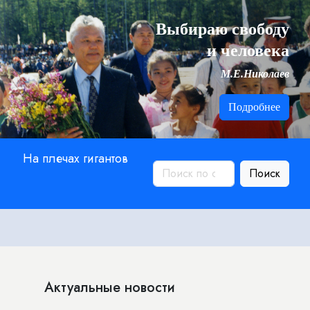
Выбираю свободу
и человека
М.Е.Николаев
Подробнее
На плечах гигантов
Поиск
Актуальные новости