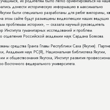
 учащимся, их родителям было легко ориентироваться на наш
тарались донести историческую информацию в максимально
кутии были специально разработаны для ребят викторины, кв
 на этом сайте будут размещены видеолекции наших ведущих
ным проблемам истории», — сказала научный руководитель
тор Института гуманитарных исследований и проблем
о отделения Российской академии наук Сардана Боякова.
аны средства Гранта Главы Республики Саха (Якутия). Партн
ки, Академия наук РС(Я), Национальная библиотека Якутии,
и и обществознания Якутска, Институт развития профессион
о-Восточного федерального университета.