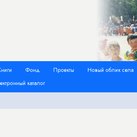
Книги
Фонд
Проекты
Новый облик села
ектронный каталог