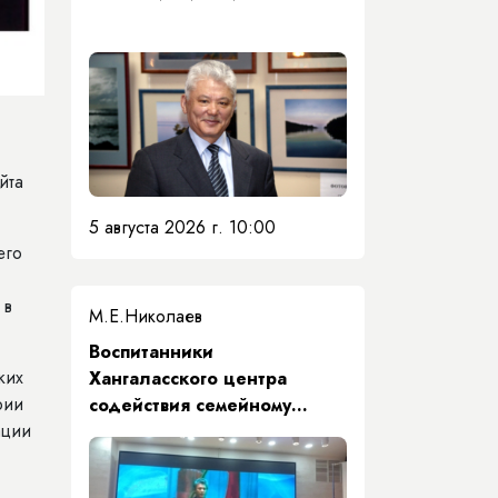
йта
5 августа 2026 г. 10:00
его
 в
М.Е.Николаев
​Воспитанники
ких
Хангаласского центра
рии
содействия семейному
ации
воспитанию почтили память
Первого Президента Якутии