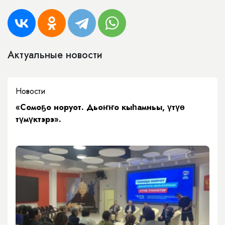
Актуальные новости
Новости
«Сомоҕо норуот. Дьоҥҥо кыһамньы, үтүө
түмүктэрэ».