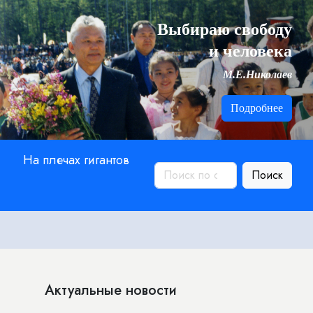
Выбираю свободу
и человека
М.Е.Николаев
Подробнее
На плечах гигантов
Поиск
Актуальные новости