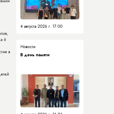
демии
4 августа 2026 г. 17:00
опов,
а 6
Новости
стие в
​В день памяти
детей