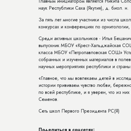
Главным инициатором является Никита Сол
наук Республики Саха (Якутия), д. биол. н.
За пять лет многие участники из числа шко
конкурсах и конференциях по орнитологии, 
Среди активных школьников - Илья Бецани
выпускник МБОУ «Крест-Хальджайская СОШ
класса МБОУ «Петропавловская СОШ» Усть-
собранных и изученных материалов в полев
научных мероприятиях республики и страны
«Главное, что мы вовлекаем детей в иссле
истории прививаем чувство любви, бережно
по всей республике, и я уверен, что из ни
Семенов.
Сеть школ Первого Президента РС(Я)
Поделиться в соцсетях: