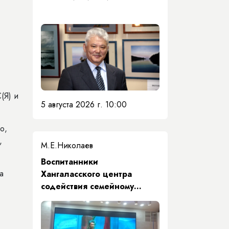
(Я) и
5 августа 2026 г. 10:00
о,
,
М.Е.Николаев
​Воспитанники
а
Хангаласского центра
содействия семейному
воспитанию почтили память
Первого Президента Якутии