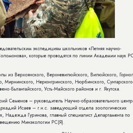
ледовательским экспедициям школьников «Летняя научно-
Соломонова», которые проводятся по линии Академии наук РС
олы из Верхоянского, Верхневилюйского, Вилюйского, Горног
го, Мирнинского, Нерюнгринского, Нюрбинского, Сунтарского
вено-Бытантайского, Усть-Майского районов и г. Якутска.
рий Семенов – руководитель Научно-образовательного центр
Аркадий Исаев – г.н.с. заведующий отдела зоологических
к, Надежда Гуринова, главный специалист Департамента по
свещению Минэкологии РС(Я).