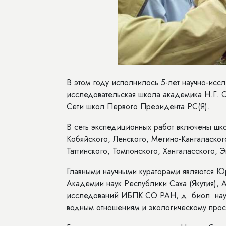
В этом году исполнилось 5-лет научно-исс
исследовательская школа академика Н.Г. 
Сети школ Первого Президента РС(Я).
В сеть экспедиционных работ включены шк
Кобяйского, Ленского, Мегино-Кангаласко
Таттинского, Томпонского, Хангаласского, Э
Главными научными кураторами являются Ю
Академии наук Республики Саха (Якутия), 
исследований ИБПК СО РАН, д. биол. нау
водным отношениям и экологическому про