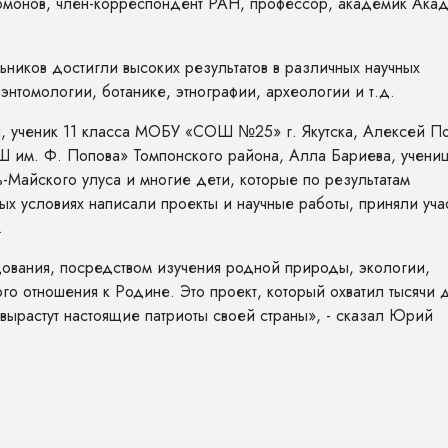
омонов, член-корреспондент РАН, профессор, академик Ака
льников достигли высоких результатов в различных научных
энтомологии, ботанике, этнографии, археологии и т.д.
ч, ученик 11 класса МОБУ «СОШ №25» г. Якутска, Алексей П
 им. Ф. Попова» Томпонского района, Алла Бариева, учениц
Майского улуса и многие дети, которые по результатам
ых условиях написали проекты и научные работы, приняли уча
.
дования, посредством изучения родной природы, экологии,
го отношения к Родине. Это проект, который охватил тысячи 
х вырастут настоящие патриоты своей страны», - сказал Юрий