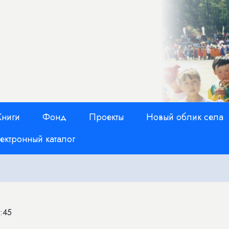
Книги
Фонд
Проекты
Новый облик села
ектронный каталог
2:45