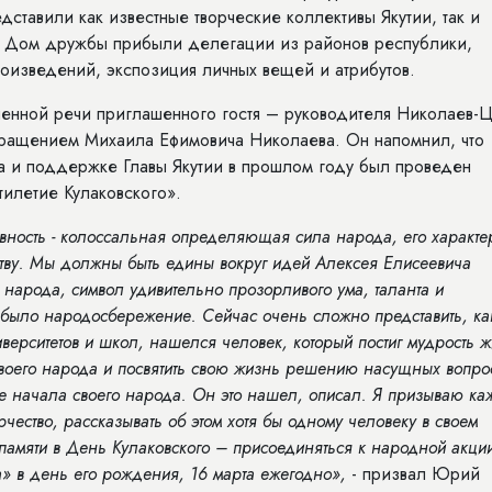
ставили как известные творческие коллективы Якутии, так и
 В Дом дружбы прибыли делегации из районов республики,
роизведений, экспозиция личных вещей и атрибутов.
енной речи приглашенного гостя – руководителя Николаев-Ц
бращением Михаила Ефимовича Николаева. Он напомнил, что
 и поддержке Главы Якутии в прошлом году был проведен
илетие Кулаковского».
вность - колоссальная определяющая сила народа, его характе
еству. Мы должны быть едины вокруг идей Алексея Елисеевича
 народа, символ удивительно прозорливого ума, таланта и
 было народосбережение. Сейчас очень сложно представить, ка
ерситетов и школ, нашелся человек, который постиг мудрость ж
воего народа и посвятить свою жизнь решению насущных вопро
е начала своего народа. Он это нашел, описал. Я призываю ка
орчество, рассказывать об этом хотя бы одному человеку в своем
 памяти в День Кулаковского – присоединяться к народной акци
» в день его рождения, 16 марта ежегодно»,
- призвал Юрий