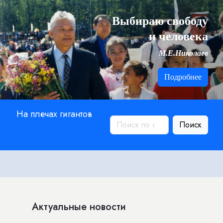
Выбираю свободу
и человека
М.Е.Николаев
Подробнее
На плечах гигантов
Поиск
Актуальные новости