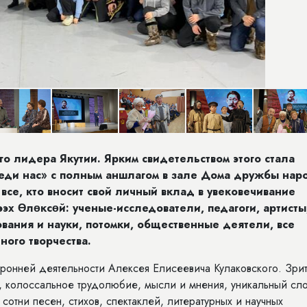
о лидера Якутии. Ярким свидетельством этого стала
реди нас» с полным аншлагом в зале Дома дружбы нар
все, кто вносит свой личный вклад в увековечивание
эх Өлөксөй: ученые-исследователи, педагоги, артисты
вания и науки, потомки, общественные деятели, все
ного творчества.
оронней деятельности Алексея Елисеевича Кулаковского. Зри
, колоссальное трудолюбие, мысли и мнения, уникальный сл
отни песен, стихов, спектаклей, литературных и научных