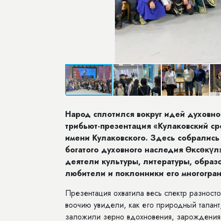
Народ сплотился вокруг идей духовног
трибьют-презентация «Кулаковский с
имени Кулаковского. Здесь собрались 
богатого духовного наследия Өксөкүлэ
деятели культуры, литературы, образо
любители и поклонники его многогран
Презентация охватила весь спектр разност
воочию увидели, как его природный талант
заложили зерно вдохновения, зарождения с