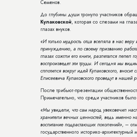
Семенов.
До глубины души тронуло участников обра
Кулаковской
, которая со слезами на гла
глазах внуков.
«И только мудрость отца вселяла в нас веру
принуждению, а по своему призванию работа
глазах сожгли его книги, разлетался пепел го
воспроизведет эти труды. И сегодня мы види
сплотился вокруг идей Кулаковского, вносит
Елисеевича Кулаковского проведут в нашей 
После трибьют-презентации общественност
Примечательно, что среди участников был
«Мы увидели, что сам народ увековечил насл
хранители вечных ценностей, ведь именно н
воспитание подрастающих поколений»
, – от
государственного историко-архитектурный