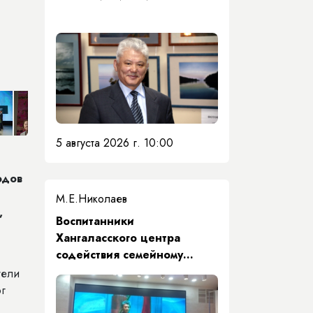
5 августа 2026 г. 10:00
одов
М.Е.Николаев
,
​Воспитанники
Хангаласского центра
содействия семейному
воспитанию почтили память
тели
Первого Президента Якутии
ог