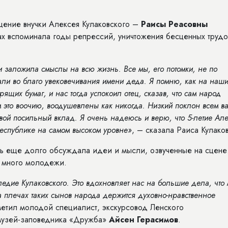
щение внучки Алексея Кулаковского –
Раисы Реасовны
зах вспоминала годы репрессий, уничтожения бесценных трудо
 и заложила смыслы на всю жизнь. Все мы, его потомки, не по
ли во благо увековечивания имени деда. Я помню, как на наш
рящих бумаг, и нас тогда успокоил отец, сказав, что сам народ
м это воочию, воодушевлены как никогда. Низкий поклон всем ва
 свой посильный вклад. Я очень надеюсь и верю, что 5-летие Ал
республике на самом высоком уровне»
, – сказала Раиса Кулаков
ь еще долго обсуждала идеи и мысли, озвученные на сцене
о много молодежи.
едие Кулаковского. Это вдохновляет нас на большие дела, что
а плечах таких сынов народа держится духовно-нравственное
метил молодой специалист, экскурсовод Ленского
 музей-заповедника «Дружба»
Айсен Герасимов
.