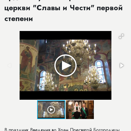
церкви "Славы и Чести" первой
степени
В праздник Введения во Храм Пресвятой Богородицы