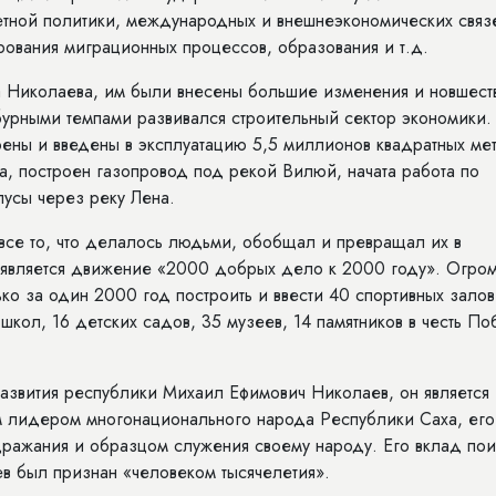
тной политики, международных и внешнеэкономических связ
рования миграционных процессов, образования и т.д.
 Николаева, им были внесены большие изменения и новшеств
 бурными темпами развивался строительный сектор экономики.
ены и введены в эксплуатацию 5,5 миллионов квадратных ме
а, построен газопровод под рекой Вилюй, начата работа по
усы через реку Лена.
се то, что делалось людьми, обобщал и превращал их в
является движение «2000 добрых дело к 2000 году». Огро
о за один 2000 год построить и ввести 40 спортивных залов
 школ, 16 детских садов, 35 музеев, 14 памятников в честь П
азвития республики Михаил Ефимович Николаев, он является
 лидером многонационального народа Республики Саха, его
дражания и образцом служения своему народу. Его вклад пои
в был признан «человеком тысячелетия».