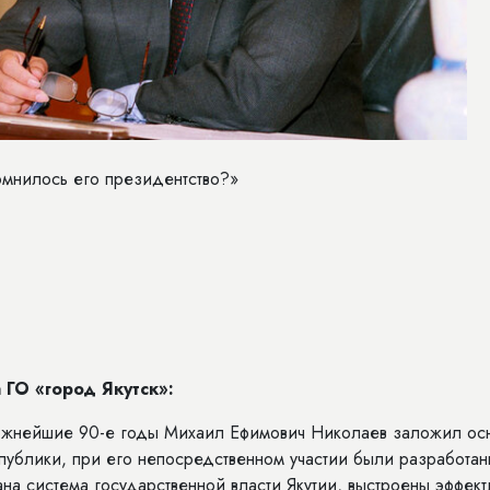
омнилось его президентство?»
 ГО «город Якутск»:
ложнейшие 90-е годы Михаил Ефимович Николаев заложил ос
публики, при его непосредственном участии были разработа
а система государственной власти Якутии, выстроены эффек