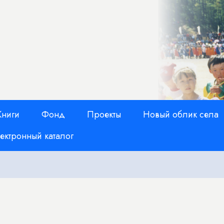
Книги
Фонд
Проекты
Новый облик села
ектронный каталог