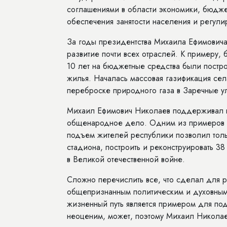
соглашениями в области экономики, бюдже
обеспечения занятости населения и регули
За годы президентства Михаила Ефимовича
развитие почти всех отраслей. К примеру,
10 лет на бюджетные средства были постро
жилья. Началась массовая газификация сел
переброске природного газа в Заречные ул
Михаил Ефимович Николаев поддерживал в
общенародное дело. Одним из примеров 
подъем жителей республики позволил тольк
стадиона, построить и реконструировать 38
в Великой отечественной вой­не.
Сложно перечислить все, что сделал для р
общепризнанным политическим и духовным
жизненный путь является примером для по
неоценим, может, поэтому Михаил Николае