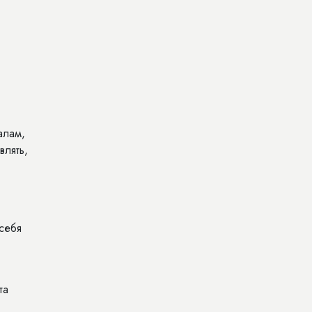
алам,
влять,
себя
та