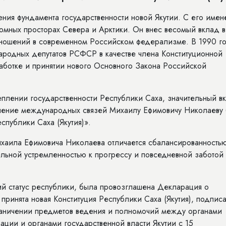
ния фундамента государственности новой Якутии. С его имен
омных просторах Севера и Арктики. Он внес весомый вклад в
отношений в современном Российском федерализме. В 1990 г
родных депутатов РСФСР в качестве члена Конституционной
работке и принятии нового Основного Закона Российской
плении государственности Республики Саха, значительный в
очение международных связей Михаилу Ефимовичу Николаеву
публики Саха (Якутия)».
хаила Ефимовича Николаева отличается сбалансированность
льной устремленностью к прогрессу и повседневной заботой
ий статус республики, была провозглашена Декларация о
принята новая Конституция Республики Саха (Якутия), подпис
аничении предметов ведения и полномочий между органами
ции и органами государственной власти Якутии с 15