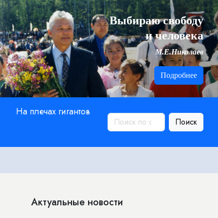
Выбираю свободу
и человека
М.Е.Николаев
Подробнее
На плечах гигантов
Поиск
Актуальные новости