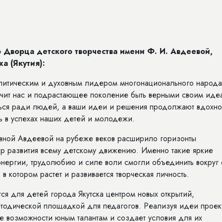
Дворца детского творчества имени Ф. И. Авдеевой,
а (Якутия):
олитическим и духовным лидером многонационального народа
чит нас и подрастающее поколение быть верными своим иде
иться ради людей, а ваши идеи и решения продолжают вдохно
ь в успехах наших детей и молодежи.
вной Авдеевой на рубеже веков расширило горизонты
ор развития всему детскому движению. Именно такие яркие
энергии, трудолюбию и силе воли смогли объединить вокруг 
в котором растет и развивается творческая личность.
ся для детей города Якутска центром новых открытий,
методической площадкой для педагогов. Реализуя идеи проек
е возможности юным талантам и создает условия для их