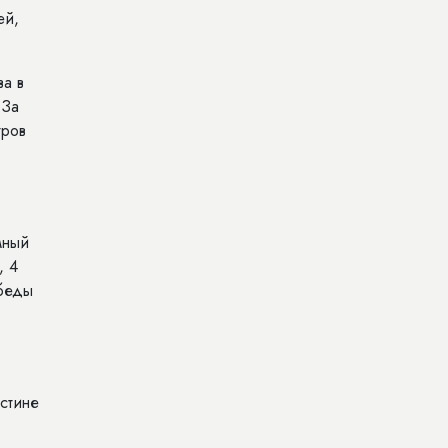
ей,
а в
 За
тров
мный
, 4
обеды
стине