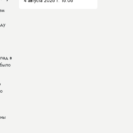
4 августа 2026 г. 16:06
ем
оду
клад в
 было
ю
 о
аны