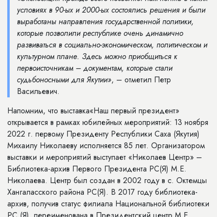
условиях в 90-ых и 2000-ых состоялись решения и были
выработаны направления государственной политики,
которые позволили республике очень динамично
развиваться в социально-экономическом, политическом и
культурном плане. Здесь можно приобщиться к
первоисточникам – документам, которые стали
судьбоносными для Якутии»
, – отметил Петр
Васильевич.
Напомним, что выставка«Наш первый президент»
открывается в рамках юбилейных мероприятий: 13 ноября
2022 г. первому Президенту Республики Саха (Якутия)
Михаилу Николаеву исполняется 85 лет. Организатором
выставки и мероприятий выступает «Николаев Центр» –
Библиотека-архив Первого Президента РС(Я) М.Е.
Николаева. Центр был создан в 2002 году в с. Октемцы
Хангаласского района РС(Я). В 2017 году библиотека-
архив, получив статус филиала Национальной библиотеки
РС (Я), переименована в Президентский центр М.Е.