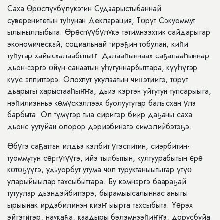
Саха Өрөспүүбүлүкэтин Судаарыстыбаннай
суверенитетын туһунан Декларация, Төрүт Сокуоммут
ылыныллыбыта. Өрөспүүбүлүкэ тэтимнээхтик сайдарыгар
экономическай, социальнай тирэҕин тобулан, киһи
туһугар хайысхалаабытыҥ. Далааһыннаах саҕалааһыннар
дьон-сэргэ өйүн-санаатын уһугуннарбыттара, күүһүгэр
күүс эппиттэрэ. Олохпут укулаатын чиҥэтиигэ, төрүт
дьарыгы харыстааһыҥҥа, дьиэ кэргэн уйгутун тупсарыыга,
нэһилиэнньэ көмүскэллээх буолуутугар балысхан үлэ
барбыта. Ол түмүгэр тыа сиригэр биир даҕаны саха
дьоно уутуйан олорор дэриэбинэтэ симэлийбэтэҕэ.
Өбүгэ саҕаттан илдьэ кэлбит үгэспитин, сиэрбитин-
туоммутун сөргүтүүгэ, ийэ тылбытын, култуурабытын өрө
көтөҕүүгэ, удьуорбут утума чөл туруктаныытыгар үтүө
уларыйыылар тахсыбыттара. Бу кэмнэргэ баараҕай
тутуулар дьэндэйбиттэрэ, бырамыысалыннас аныгы
ырыынак ирдэбилинэн киэҥ ыырга тахсыбыта. Үөрэх
эйгэтигэр, наукаҕа, каадыры бэлэмнээһиҥҥэ, доруобуйа