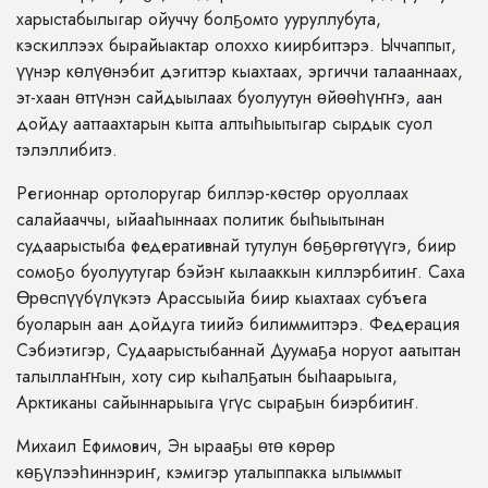
харыстабылыгар ойуччу болҕомто ууруллубута,
кэскиллээх бырайыактар олоххо киирбиттэрэ. Ыччаппыт,
үүнэр көлүөнэбит дэгиттэр кыахтаах, эргиччи талааннаах,
эт-хаан өттүнэн сайдыылаах буолуутун өйөөһүҥҥэ, аан
дойду ааттаахтарын кытта алтыһыытыгар сырдык суол
тэлэллибитэ.
Регионнар ортолоругар биллэр-көстөр оруоллаах
салайааччы, ыйааһыннаах политик быһыытынан
судаарыстыба федеративнай тутулун бөҕөргөтүүгэ, биир
сомоҕо буолуутугар бэйэҥ кылааккын киллэрбитиҥ. Саха
Өрөспүүбүлүкэтэ Арассыыйа биир кыахтаах субъега
буоларын аан дойдуга тиийэ билиммиттэрэ. Федерация
Сэбиэтигэр, Судаарыстыбаннай Дуумаҕа норуот аатыттан
талыллаҥҥын, хоту сир кыһалҕатын быһаарыыга,
Арктиканы сайыннарыыга үгүс сыраҕын биэрбитиҥ.
Михаил Ефимович, Эн ырааҕы өтө көрөр
көҕүлээһиннэриҥ, кэмигэр уталыппакка ылыммыт