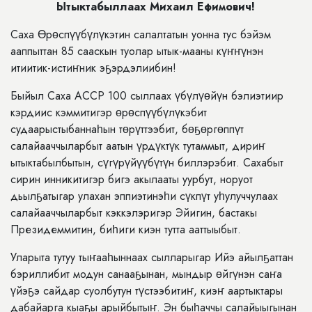
Ытыктабыллаах Михаил Ефимович!
Саха Өрөспүүбүлүкэтин салалтатын уонна тус бэйэм
ааппыттан 85 сааскын туолар ытык-мааны күҥҥүнэн
итиитик-истиҥник эҕэрдэлиибин!
Быйыл Саха АССР 100 сыллаах үбүлүөйүн бэлиэтиир
кэрдиис кэммитигэр өрөспүүбүлүкэбит
судаарыстыбаннаһын төрүттээбит, бөҕөргөппүт
салайааччыларбыт аатын үрдүктүк тутаммыт, дириҥ
ытыктабылбытын, сүгүрүйүүбүтүн биллэрэбит. Сахабыт
сирин инникитигэр бигэ акылааты уурбут, норуот
дьылҕатыгар улахан эппиэтинэһи сүкпүт уһулуччулаах
салайааччыларбыт кэккэлэригэр Эйигин, бастакы
Президеммитин, биһиги киэн тутта ааттыыбыт.
Уларыта тутуу тыҥааһыннаах сылларыгар Ийэ айылҕаттан
бэриллибит модун санааҕынан, мындыр өйгүнэн саҥа
үйэҕэ сайдар суолбутун түстээбитиҥ, киэҥ аартыктары
дабайарга кыаҕы арыйбытыҥ. Эн быһаччы салайыыгынан