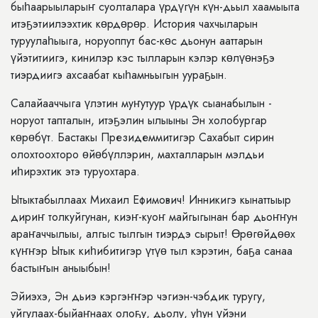
быһаарыыларыҥ суолталара үрдүгүн күн-дьыл хаамыыта
итэҕэтиилээхтик көрдөрөр. История чахчыларын
туруулаһыыга, норуоппут бас-көс дьонун ааттарын
үйэтитиигэ, кинилэр кэс тылларын кэлэр көлүөнэҕэ
тиэрдиигэ ахсаабат кыһамньыгын уураҕын.
Салайааччыга үлэтин муҥутуур үрдүк сыанабылын -
норуот тапталын, итэҕэлин ылыыны Эн холобургар
көрөбүт. Бастакы Президеммитигэр Сахабыт сирин
олохтоохторо өйөбүллэрин, махталларын мэлдьи
иһирэхтик этэ туруохтара.
Ытыктабыллаах Михаил Ефимович! Инникигэ кынаттыыр
дириҥ толкуйгунан, киэҥ-куоҥ майгыгынан бар дьоҥҥун
араҥаччылыы, алгыс тылгын тиэрдэ сырыт! Өрөгөйдөөх
күҥҥэр Ытык киһибитигэр үтүө тыл кэрэтин, баҕа санаа
бастыҥын аныыбын!
Эйиэхэ, Эн дьиэ кэргэҥҥэр чэгиэн-чэбдик туругу,
уйгулаах-быйаҥнаах олоҕу, дьолу, уһун үйэни