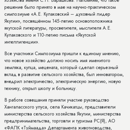
хозяйства имени С.П. Барашкова. Напомним, что такое
решение было принято в мае на научно-практическом
симпозиуме «А.Е. Кулаковский – духовный лидер
Якутии», посвящённом 145-летию основоположника
якутской литературы, просветителя, мыслителя А.Е.
Кулаковского и 110-летию письма «Якутской
интеллигенции».
Все участники Симпозиума пришли к единому мнению,
что новое хозяйство должно носить имя именитого
земляка, купца, мецената, который сделал серьезный
вклад в развитие сельского хозяйства, был инноватором,
внедрил электричество, электрическую энергию, новую
технику, открыл школу и больницу.
В работе совещания приняли участие руководство
Хангаласского улуса, села Качикатцы, представители
министерства сельского хозяйства Якутии, министерства
предпринимательства, торговли и туризма РС(Я), АО
«ФАПК «Туймаада» Департамента животноводства,