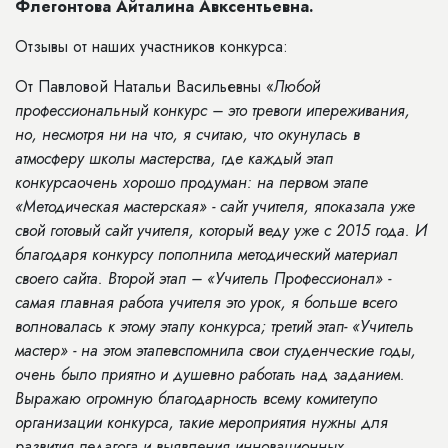
Флегонтова Айталина Авксентьевна.
Отзывы от наших участников конкурса:
От Павловой Натальи Васильевны «
Любой
профессиональный конкурс – это тревоги ипереживания,
но, несмотря ни на что, я считаю, что окунулась в
атмосферу школы мастерства, где каждый этап
конкурсаочень хорошо продуман: на первом этапе
«Методическая мастерская» - сайт учителя, япоказала уже
свой готовый сайт учителя, который веду уже с 2015 года. И
благодаря конкурсу пополнила методический материал
своего сайта. Второй этап – «Учитель Профессионал» -
самая главная работа учителя это урок, я больше всего
волновалась к этому этапу конкурса; третий этап- «Учитель
мастер» - на этом этапевспомнила свои студенческие годы,
очень было приятно и душевно работать над заданием.
Выражаю огромную благодарность всему комитетупо
организации конкурса, такие мероприятия нужны для
развития педагога и выявления инновационных