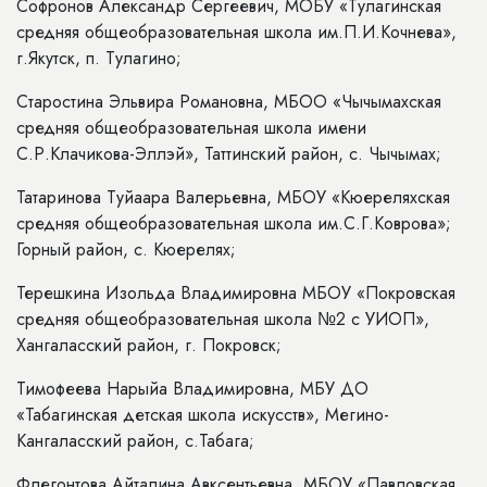
Софронов Александр Сергеевич, МОБУ «Тулагинская
средняя общеобразовательная школа им.П.И.Кочнева»,
г.Якутск, п. Тулагино;
Старостина Эльвира Романовна, МБОО «Чычымахская
средняя общеобразовательная школа имени
С.Р.Клачикова-Эллэй», Таттинский район, с. Чычымах;
Татаринова Туйаара Валерьевна, МБОУ «Кюереляхская
средняя общеобразовательная школа им.С.Г.Коврова»;
Горный район, с. Кюерелях;
Терешкина Изольда Владимировна МБОУ «Покровская
средняя общеобразовательная школа №2 с УИОП»,
Хангаласский район, г. Покровск;
Тимофеева Нарыйа Владимировна, МБУ ДО
«Табагинская детская школа искусств», Мегино-
Кангаласский район, с.Табага;
Флегонтова Айталина Авксентьевна, МБОУ «Павловская