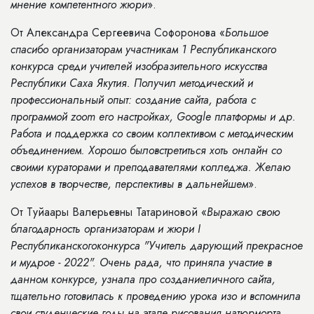
мнение компетентного жюри
».
От Александра Сергеевича Софоронова «
Большое
спасибо организаторам участникам 1 Республиканского
конкурса среди учителей изобразительного искусства
Республики Саха Якутия. Получил методический и
профессиональный опыт: создание сайта, работа с
программой zoom его настройках, Google платформы и др.
Работа и поддержка со своим коллективом с методическим
объединением. Хорошо быловстретиться хоть онлайн со
своими кураторами и преподавателями колледжа. Желаю
успехов в творчестве, перспективы в дальнейшем
».
От Туйаары Валерьевны Татариновой «
Выражаю свою
благодарность организаторам и жюри I
Республиканскогоконкурса "Учитель дарующий прекрасное
и мудрое - 2022". Очень рада, что приняла участие в
данном конкурсе, узнала про созданиеличного сайта,
тщательно готовилась к проведению урока изо и вспомнила
свои студенческие годы на этапе рисования натюрморта.