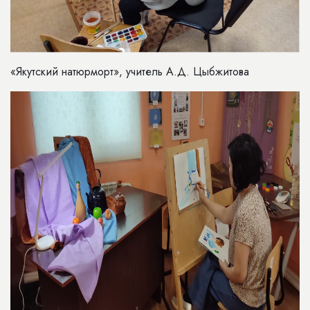
«Якутский натюрморт», учитель А.Д. Цыбжитова