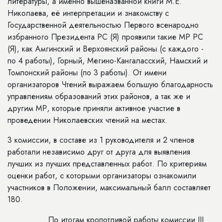
литературы, а именно вышеназванной книги М.Е.
Николаева, её интерпретации и знакомству с
Государственной деятельностью Первого всенародно
избранного Президента РС (Я) проявили такие МР РС
(Я), как Амгинский и Верхоянский районы (с каждого -
по 4 работы), Горный, Мегино-Кангаласский, Намский и
Томпонский районы (по 3 работы). От имени
организаторов Чтений выражаем большую благодарность
управлениям образований этих районов, а так же и
другим МР, которые приняли активное участие в
проведении Николаевских чтений на местах.
3 комиссии, в составе из 1 руководителя и 2 членов
работали независимо друг от друга для выявления
лучших из лучших представленных работ. По критериям
оценки работ, с которыми организаторы ознакомили
участников в Положении, максимальный балл составляет
180.
По итогам кропотливой работы комиссии
III