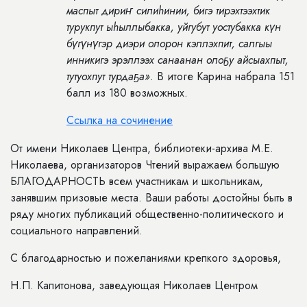
маспыт дириҥ силиhинии, бигэ тирэхтээхтик
турукпут ыhыллыбакка, уйгубут уостубакка күн
бүгүнүгэр диэри олорон кэллэхпит, салгыы
инникигэ эрэллээх санаанан олоҕу айсыахпыт,
тутуохпут турдаҕа».
В итоге Карина набрала 151
балл из 180 возможных.
Ссылка на сочинение
От имени Николаев Центра, библиотеки-архива М.Е.
Николаева, организаторов Чтений выражаем большую
БЛАГОДАРНОСТЬ всем участникам и школьникам,
занявшим призовые места. Ваши работы достойны быть в
ряду многих публикаций общественно-политического и
социального направлений.
С благодарностью и пожеланиями крепкого здоровья,
Н.П. Капитонова, заведующая Николаев Центром