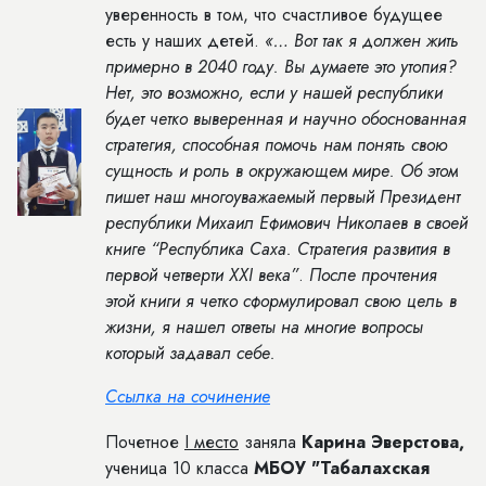
уверенность в том, что счастливое будущее
есть у наших детей.
«… Вот так я должен жить
примерно в 2040 году. Вы думаете это утопия?
Нет, это возможно, если у нашей республики
будет четко выверенная и научно обоснованная
стратегия, способная помочь нам понять свою
сущность и роль в окружающем мире. Об этом
пишет наш многоуважаемый первый Президент
республики Михаил Ефимович Николаев в своей
книге “Республика Саха. Стратегия развития в
первой четверти XXI века”
.
После прочтения
этой книги я четко сформулировал свою цель в
жизни, я нашел ответы на многие вопросы
который задавал себе.
Ссылка на сочинение
Почетное
I
место
заняла
Карина Эверстова,
ученица 10 класса
МБОУ "Табалахская