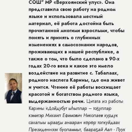
СОШ" МР «Верхоянский улус».
Она
представила свою работу на родном
языке и использовала местный
материал, её работа достойна быть
прочитанной многими взрослыми, чтобы
понять и принять о глубинных
изменениях в самосознании народов,
проживающих в нашей республике, а
также о том, что было сделано в 90-х
годах 20-го века и какое это имело
воздействие на развитие с. Табалаах,
родного наслега Карины, где она живет
и учится. Чтение её работы восхищает
красотой и богатством родного языка,
выдержанностью речи.
Цитата из работы
Карины
«Дойдубут ы
h
ыллар – тоҕуллар
кэмигэр Михаил Ефимович Николаев курдук
сахалыы ырааҕы анааран кɵрɵр толкуйдаах
Президеннээх буоламмыт, баараҕай Аал - Луук