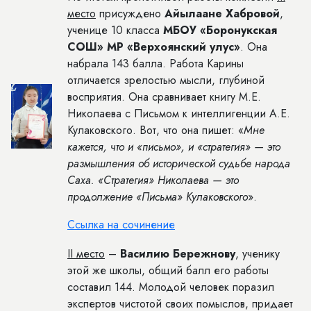
место
присуждено
Айылаане Хабровой
,
ученице 10 класса
МБОУ «Боронукская
СОШ» МР «Верхоянский улус»
. Она
набрала 143 балла. Работа Карины
отличается зрелостью мысли, глубиной
восприятия. Она сравнивает книгу М.Е.
Николаева с Письмом к интеллигенции А.Е.
Кулаковского. Вот, что она пишет: «
Мне
кажется, что и «письмо», и «стратегия» — это
размышления об исторической судьбе народа
Саха. «Стратегия» Николаева — это
продолжение «Письма» Кулаковского
».
Ссылка на сочинение
II
место
–
Василию Бережнову
, ученику
этой же школы, общий балл его работы
составил 144. Молодой человек поразил
экспертов чистотой своих помыслов, придает