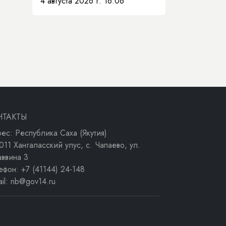
4 августа 2026 г. 16:06
НТАКТЫ
ес: Республика Саха (Якутия)
011 Хангаласский улус, с. Чапаево, ул.
аввина 3
ефон: +7 (41144) 24-148
ail: nb@gov14.ru