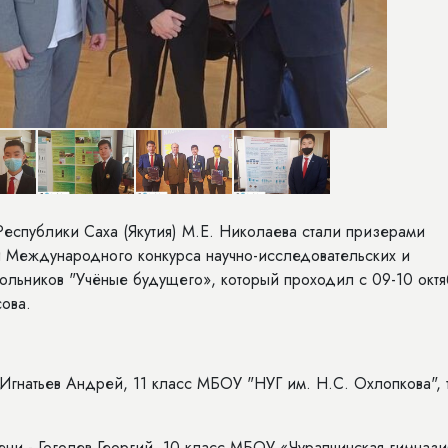
еспублики Саха (Якутия) М.Е. Николаева стали призерами
и Международного конкурса научно-исследовательских и
ольников "Учёные будущего», который проходил с 09-10 октя
ова.
Игнатьев Андрей, 11 класс МБОУ "НУГ им. Н.С. Охлопкова", 
ени - Гоголев Георгий, 10 класс МБОУ «Чурапчинская гимнази