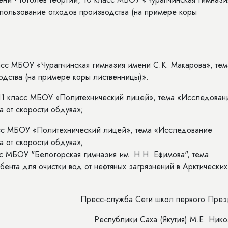
пользование отходов производства (на примере коры
ласс МБОУ «Чурапчинская гимназия имени С.К. Макарова», тем
дства (на примере коры лиственницы)».
 11 класс МБОУ «Политехнический лицей», тема «Исследован
а от скорости обдува»;
асс МБОУ «Политехнический лицей», тема «Исследование
а от скорости обдува»;
с МБОУ "Белогорская гимназия им. Н.Н. Ефимова", тема
ента для очистки вод от нефтяных загрязнений в Арктических
Пресс-служба Сети школ первого През
Республики Саха (Якутия) М.Е. Ник