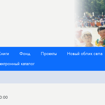
Книги
Фонд
Проекты
Новый облик села
ектронный каталог
00:00