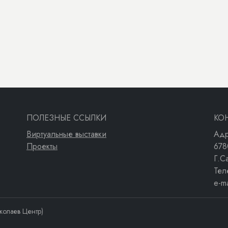
ПОЛЕЗНЫЕ ССЫЛКИ
КО
Виртуальные выставки
Адр
Проекты
678
Г.С
Тел
e-m
колаев Центр)