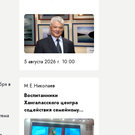
5 августа 2026 г. 10:00
бря в
М.Е.Николаев
​Воспитанники
Хангаласского центра
содействия семейному
тема
воспитанию почтили память
Первого Президента Якутии
я