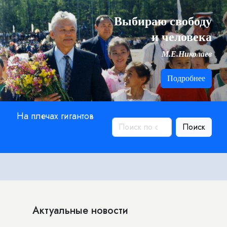
Выбираю свободу
и человека
М.Е.Николаев
Подробнее
На плечах гигантов
Поиск
Актуальные новости