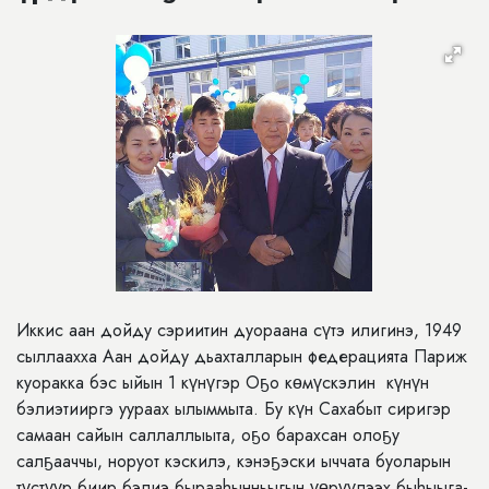
Иккис аан дойду сэриитин дуораана сүтэ илигинэ, 1949
сыллаахха Аан дойду дьахталларын федерацията Париж
куоракка бэс ыйын 1 күнүгэр Оҕо кɵмүскэлин күнүн
бэлиэтииргэ уураах ылыммыта. Бу күн Сахабыт сиригэр
самаан сайын саллаллыыта, оҕо барахсан олоҕу
салҕааччы, норуот кэскилэ, кэнэҕэски ыччата буоларын
түстүүр биир бэлиэ бырааhынньыгын үɵрүүлээх быhыыга-