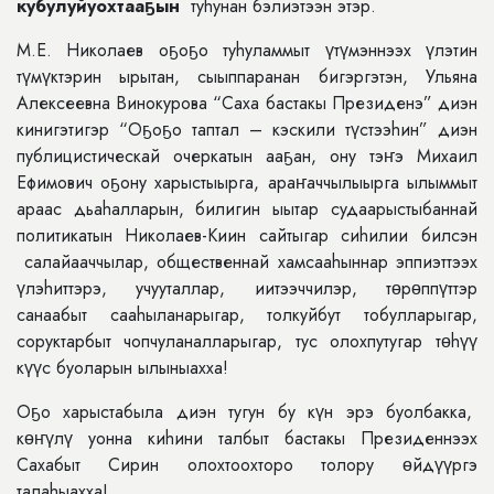
кубулуйуохтааҕын
туhунан бэлиэтээн этэр.
М.Е. Николаев оҕоҕо туhуламмыт үтүмэннээх үлэтин
түмүктэрин ырытан, сыыппаранан бигэргэтэн, Ульяна
Алексеевна Винокурова “Саха бастакы Президенэ” диэн
кинигэтигэр “Оҕоҕо таптал – кэскили түстээhин” диэн
публицистическай очеркатын ааҕан, ону тэҥэ Михаил
Ефимович оҕону харыстыырга, араҥаччылыырга ылыммыт
араас дьаhалларын, билигин ыытар судаарыстыбаннай
политикатын Николаев-Киин сайтыгар сиhилии билсэн
салайааччылар, общественнай хамсааhыннар эппиэттээх
үлэhиттэрэ, учууталлар, иитээччилэр, тɵрɵппүттэр
санаабыт сааhыланарыгар, толкуйбут тобулларыгар,
соруктарбыт чопчуланалларыгар, тус олохпутугар тɵhүү
күүс буоларын ылыныахха!
Оҕо харыстабыла диэн тугун бу күн эрэ буолбакка,
кɵҥүлү уонна киhини талбыт бастакы Президеннээх
Сахабыт Сирин олохтоохторо толору ɵйдүүргэ
талаhыахха!