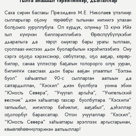
Тылга анаммыт тэрээһиннэр, дьаһаллар
Саха сирин бастакы Президенэ М.Е. Николаев үлэлиир
сылларыгар оҕону тɵрɵɵбүт тылынан иитиигэ улахан
болҕомто ууруллубута. Ол курдук, олунньу 13 күнэ Ийэ
тыл күнүнэн биллэриллибитэ. Өрөспүүбүлүкэбит
дьаралыга да тɵрүт омуктар бары ураты тыллаах,
суоллаах-иистээх дьон буоларбытын кэрэhилээбитэ. Ону
сэргэ оҕоҕо кэрэхсэнэр, сɵбүлэтэр, оҕо ааҕар, кɵрɵр-
билэр, санаа үллэстэр баҕатын толорорго олук ууран,
билиҥҥи саастаах дьон бары ааҕан улааппыт “Бэлэм
буол” хаhыаппыт 90-с сыллартан ааттыын да
саҥардыллан, “Кэскил” диэн буолбута уонна эбии
“Юность Севера”, “Учуутал аргыhа”, “Учительский
вестник” диэн хаһыаттар тахсар буолбуттара. “Кэскили”
таптыыбыт, иитиллэр биhикпит, ааҕабыт”, дэhэллэр
оҕолорбут барахсаттар. Оттон учууталлар “Кэскил”,
“Юность Севера” хаһыаттары эрэллээх аргыстарынан,
кɵмɵлɵhɵɵччүлэринэн ааттыыллар!