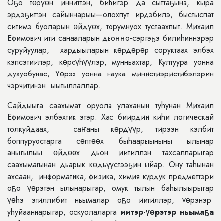
Оҕо тɵрүɵн инниттэн, биhигэр да сыттаҕына, кыра
эрдэҕиттэн сайыннарыы—олохпут ирдэбилэ, быстыспат
ситимэ буоларын ɵйдүɵх, торумнуох тустаахпыт. Михаил
Ефимович ити санааларын дьоҥҥо-сэргэҕэ билиhиннэрэр
суруйуулар, хардыыларын кɵрдɵрɵр соруктаах элбэх
кэпсэтиилэр, кɵрсүhүүлэр, мунньахтар, Култуура уонна
духуобунас, Үɵрэх уонна наука министиэристибэлэрин
чэрчитинэн ыытыллаллар.
Сайдыыга саахымат оруола улаханын туhунан Михаил
Ефимович элбэхтик этэр. Хас биирдии киhи логическай
толкуйдаах, саҥаны кɵрдүүр, тирээн кэлбит
боппуруостарга сɵптɵɵх быhаарыыныны ылынар
аныгылыы ɵйдɵɵх дьон иитиллэн тахсалларыгар
саахыматынан дьарык кɵдьүүстээҕин ыйар. Ону таhынан
ахсаан, информатика, физика, химия курдук предметтэри
оҕо үɵрэтэн ылынарыгар, омук тылын баhылыырыгар
үɵhэ этиллибит ньымалар оҕо иитиллэр, үɵрэнэр
уhуйааннарыгар, оскуолаларга
иитэр-үɵрэтэр ньымаҕа