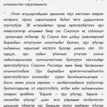
ылыныыттан саҕаламмыта.
“ ...
Онон алдьархайдаах ырыынак тоҕо ааҥнаан киирэн
истэҕинэ, оҕону харыстыырга быhыт тэҥэ дурда-хахха
тутуллубута. 38 ыстатыйаттан турар өрөспүүбүлүкэ оҕо
кɵмүскэлигэр ылыммыт биир сис Сокуонун ис хоhоонун
уратылара элбэхтэр. Бу Сокуон Аан дойду гуманитарнай
быраабын оҥкулунан ылыллыбыт буолан, оҕо туhугар
кыhамньы чаҕылхай кɵстүүтэ буолар диэххэ сɵп. Ол
курдук, оҕо сайын туhалаах үлэлээх уонна
сайыннарыылаах сынньалаҥнаах буолуутун хааччыйар
өрөспүүбүлүкэ Сокуона Россияҕа эмиэ биир бастакынан
ылыныллыбыта. Оҕо быраабын араҥаччылааhыҥҥа
өрөспүүбүлүкэ олохтообут сүрүн балаhыанньалара –
босхо иитии уонна үɵрэтии – халбаҥнаабакка тутуhуллар
буолалларыгар үп кɵрүллүбүтэ, элбэх киhи кыhамньытын
түмэрин эрэйбитэ. “Барыта – оҕо туhугар, барыта –
кэскилбит туhугар” диэн истэ үɵрэммит тылбыт-ɵспүт
ырыынак үйэтигэр хас биирдии оҕоҕо тиийэрин туhугар