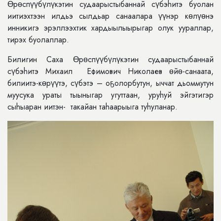
Өрөспүүбүлүкэтин судаарыстыбаннай сүбэhитэ буолан
иитиэхтээн илдьэ сылдьар санаалара үүнэр кɵлүɵнэ
инникигэ эрэллээхтик хардыылыырыгар олук уураллар,
тирэх буолаллар.
Билигин Саха Өрөспүүбүлүкэтин судаарыстыбаннай
сүбэhитэ Михаил Ефимович Николаев ɵйɵ-санаата,
билиитэ-кɵрүүтэ, сүбэтэ – оҕолорбутун, ыччат дьоммутун
муусука ураты тыыныгар угуттаан, уруhуй эйгэтигэр
сыhыаран иитэн- такайан таhаарыыга туhуланар.