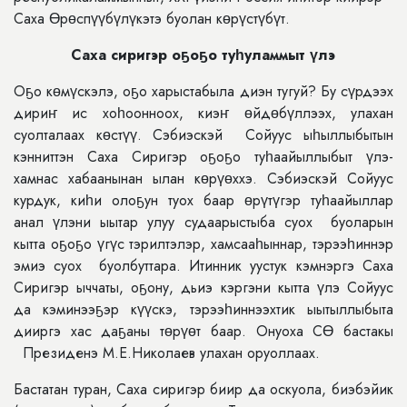
Саха Өрөспүүбүлүкэтэ буолан кɵрүстүбүт.
Саха сиригэр оҕоҕо туһуламмыт үлэ
Оҕо көмүскэлэ, оҕо харыстабыла диэн тугуй? Бу сүрдээх
дириҥ ис хоһоонноох, киэҥ өйдөбүллээх, улахан
суолталаах көстүү. Сэбиэскэй Сойуус ыһыллыбытын
кэнниттэн Саха Сиригэр оҕоҕо туһаайыллыбыт үлэ-
хамнас хабаанынан ылан көрүөххэ. Сэбиэскэй Сойуус
курдук, киһи олоҕун туох баар өрүтүгэр туһаайыллар
анал үлэни ыытар улуу судаарыстыба суох буоларын
кытта оҕоҕо үгүс тэрилтэлэр, хамсааһыннар, тэрээһиннэр
эмиэ суох буолбуттара. Итинник уустук кэмнэргэ Саха
Сиригэр ыччаты, оҕону, дьиэ кэргэни кытта үлэ Сойуус
да кэминээҕэр күүскэ, тэрээһиннээхтик ыытыллыбыта
дииргэ хас даҕаны төрүөт баар. Онуоха СӨ бастакы
Президенэ М.Е.Николаев улахан оруоллаах.
Бастатан туран, Саха сиригэр биир да оскуола, биэбэйик