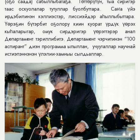
(оҕо саада) сабыллыбатаҕа. Төттөрүтүн, тыа сиригэр
таас оскуолалар тутуллар буолбуттара. Саҥа үйэ
ирдэбилинэн кэллиэстэр, лиссиэйдэр аһыллыбыттара.
Үөрэҕин бүтэрбит оҕолору киин куорат үрдүк үөрэх
кыһаларыгар, омук сирдэригэр үөрэттэрэр анал
Департамент тэриллибитэ. Департамент чэрчитинэн “100
аспирант” диэн программа ылыллан, учууталлар научнай
истиэпэннэнэн үлэлии-хамныы сылдьаллар.