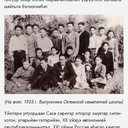
майгыга бэлиэтиибит
(На фото: 1953 г. Выпускники Октемской семилетней школы)
Үйэлэри уҥуордаан Саха сиригэр олорор омуктар ситэн-
хотон, уларыйан-тэлэрийэн, XХ үйэҕэ автономнай
республикаламмыппыт, XXI үйэни Россия иhигэр киирэр