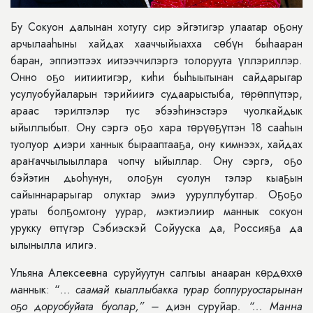
Бу Сокуон далынан хотугу сир эйгэтигэр улаатар оҕону
арчылааhыны хайдах хааччыйыахха сɵбүн быhааран
баран, эппиэттээх иитээччилэргэ толоруута үллэриллэр.
Онно оҕо иитиитигэр, киhи быhыытынан сайдарыгар
усулуобуйаларын тэрийиигэ судаарыстыба, тɵрɵппүттэр,
араас тэрилтэлэр тус эбээhинэстэрэ чуолкайдык
ыйыллыбыт. Ону сэргэ оҕо хара тɵрүɵҕүттэн 18 сааhын
туолуор диэри ханнык бырааптааҕа, ону кимнээх, хайдах
араҥаччылыыллара чопчу ыйыллар. Ону сэргэ, оҕо
бэйэтин дьоhунун, олоҕун суолун тэлэр кыаҕын
сайыннарарыгар олуктар эмиэ ууруллубуттар. Оҕоҕо
ураты болҕомтону уурар, мэктиэлиир маннык сокуон
урукку ɵттүгэр Сэбиэскэй Сойууска да, Россияҕа да
ылынылла илигэ.
Ульяна Алексеевна суруйуутун салгыы анааран кɵрдɵххɵ
маннык: “
... саамай кыаллыбакка турар боппуруостарынан
оҕо доруобуйата буолар,” –
диэн суруйар
. “... Манна