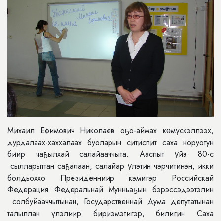
Михаил Ефимович Николаев оҕо-аймах кɵмүскэллээх,
дурдалаах-хаххалаах буоларын ситиспит саха норуотун
биир чаҕылхай салайааччыта. Ааспыт үйэ 80-с
сылларыттан саҕалаан, салайар үлэтин чэрчитинэн, икки
болдьоххо Президенниир кэмигэр Российскай
Федерация Федеральнай Мунньаҕын бэрэссэдээтэлин
солбуйааччытынан, Государственнай Дума депутатынан
талыллан үлэлиир бириэмэтигэр, билигин Саха