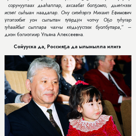
сорунуулаах дьаhаллар, ахсаабат болҕомто, дьиҥнээх
истиҥ сыhыан наадалар. Ону ситиhэргэ Михаил Ефимович
үлэлээбит уон сылыттан түɵрдүн чопчу Оҕо туhугар
туhаайбыт сыллара чахчы кɵдьүүстээх буолбуттара
,” –
диэн бэлиэтиир Ульяна Алексеевна.
Сойууска да, Россияҕа да ылынылла илигэ