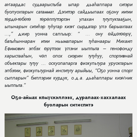
аҥаардас судаарыстыба ылар дьаhаллара ситэри
буолуохтарын сатаммат. Дэгиттэр сайдыылаах оҕону иитии
тɵрдɵ-тɵбɵтɵ тɵрɵппүттэртэн улахан тутулуктааҕын,
ылынарын ситиhэр туhугар киэҥ сырдатар үлэ барыахтаах
...,”
диир уонна салгыыр: “ ...
ону ɵйдɵтɵɵрү,
батыhыннаран итии ньымаларын туhанаары Михаил
Ефимович элбэх ɵрүттээх үлэни ыыппыта – генофонду
харыстааhын, чɵл олох сиэрин тутуhуу, спортивнай
объектары тутуу ... оскуолаларга физкультура уруоктарын
элбэтии, физкультурнай институту арыйыы, “Оҕо уонна спорт
сылларын” биллэрии курдук, о.д.а. дьаhаллары киэҥник
ыыппыта.
”
Оҕо-аймах көмүскэллээх, дуралаах-хаххалаах
буоларын ситиспитэ