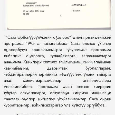
“Саха Өрөспүүбүлүкэтин оҕолоро” диэн президентскэй
программа 1995 с. ылыллыбыта. Саҥа олоххо үктэнэр
оҕолорбутун араҥаччылыырга туhуламмыт программа
инбэлиит оҕолорго, тулаайахтарга, талааннаахтарга
анаммыта. Кинилэри сɵптɵɵх аhылыгынан, сынньалаҥынан
хааччыйыыны, дьарыктаах буолалларын,
чэбдигирэллэрин тэрийиигэ кɵдьүүстээх үлэни ыытарга
анал министиэристибэлэр эппиэтинэстэрэ
үллэhиллибитэ. Программа дьиҥ олоххо киирэрин
туhугар оскуолаларга, оскуолаҕа киириэн иннинээҕи
саастаах оҕолор иитиллэр уhуйааннарыгар Саха сирин
куораттарыгар, нэhилиэктэригэр үлэ күɵстүү оргуйбута.