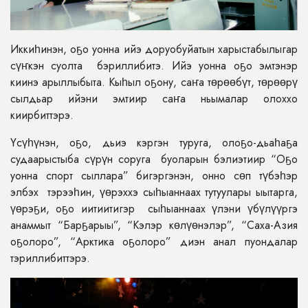
Иккиһинэн, оҕо уонна ийэ доруобуйатын харыстабылыгар
сүҥкэн суолта бэриллибитэ. Ийэ уонна оҕо эмтэнэр
киинэ арыллыбыта. Кыһыл оҕону, саҥа төрөөбүт, төрөөрү
сылдьар ийэни эмтиир саҥа ньымалар олоххо
киирбиттэрэ.
Үсүһүнэн, оҕо, дьиэ кэргэн туруга, олоҕо-дьаһаҕа
судаарыстыба сүрүн соруга буоларын бэлиэтиир “Оҕо
уонна спорт сыллара” бигэргэнэн, онно сөп түбэһэр
элбэх тэрээһин, үөрэххэ сыһыаннаах тутуулары ыытарга,
үөрэҕи, оҕо иитиитигэр сыһыаннаах үлэни үбүлүүргэ
анаммыт “Барҕарыы”, “Кэлэр көлүөнэлэр”, “Саха-Азия
оҕолоро”, “Арктика оҕолоро” диэн анал пуондалар
тэриллибиттэрэ.