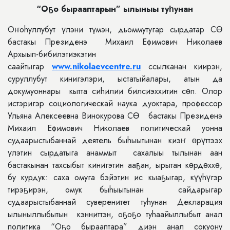
“Оҕо бырааптарын” ылыныы туһунан
Оҥоhуллубут үлэни түмэн, дьоммутугар сырдатар СӨ
бастакы Президенэ Михаил Ефимович Николаев
Архыып-бибилэтиэкэтин
саайтыгар
www.nikolaevcentre.ru
ссылканан киирэн,
суруллубут кинигэлэри, ыстатыйалары, атын да
докумуоннары кытта сиhилии билсиэххитин сɵп. Олор
истэригэр социологическай наука дуоктара, профессор
Ульяна Алексеевна Винокурова СӨ бастакы Президенэ
Михаил Ефимович Николаев политическай уонна
судаарыстыбаннай деятель быhыытынан киэҥ ɵрүттээх
үлэтин сырдатыга анаммыт сахалыы тылынан аан
бастакынан тахсыбыт кинигэтин ааҕан, ырытан кɵрдɵххɵ,
бу курдук: саха омуга бэйэтин ис кыаҕыгар, күүhүгэр
тирэҕирэн, омук быhыытынан сайдарыгар
судаарыстыбаннай суверенитет туhунан Декларация
ылыныллыбытын кэнниттэн, оҕоҕо туhаайыллыбыт анал
политика “Оҕо бырааптара” диэн анал сокуону