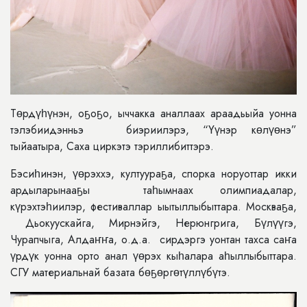
Төрдүһүнэн, оҕоҕо, ыччакка аналлаах араадьыйа уонна
тэлэбиидэнньэ биэриилэрэ, “Үүнэр көлүөнэ”
тыйаатыра, Саха циркэтэ тэриллибиттэрэ.
Бэсиһинэн, үөрэххэ, култуураҕа, спорка норуоттар икки
ардыларынааҕы таһымнаах олимпиадалар,
күрэхтэһиилэр, фестиваллар ыытыллыбыттара. Москваҕа,
Дьокуускайга, Мирнэйгэ, Нерюнгрига, Бүлүүгэ,
Чурапчыга, Алдаҥҥа, о.д.а. сирдэргэ уонтан тахса саҥа
үрдүк уонна орто анал үөрэх кыһалара аһыллыбыттара.
СГУ материальнай базата бөҕөргөтүллүбүтэ.