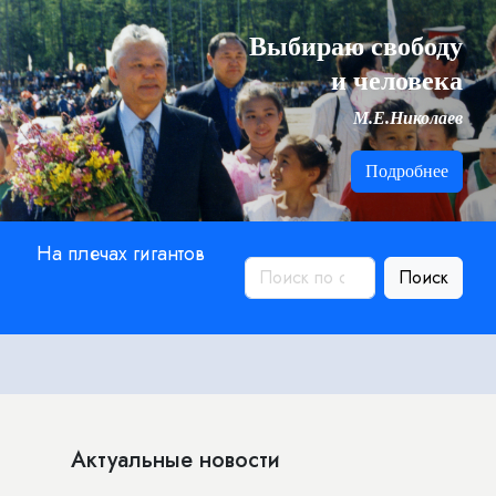
Выбираю свободу
и человека
М.Е.Николаев
Подробнее
На плечах гигантов
Поиск
Актуальные новости