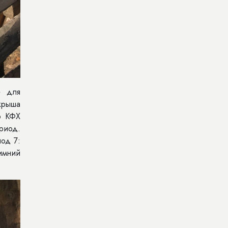
е для
 крыша
о КФХ
риод.
иод 7:
зимний