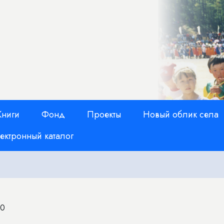
Книги
Фонд
Проекты
Новый облик села
ектронный каталог
00