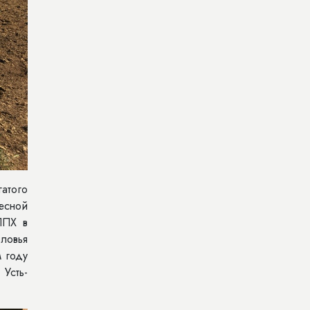
гатого
весной
ЛПХ в
оловья
м году
Усть-