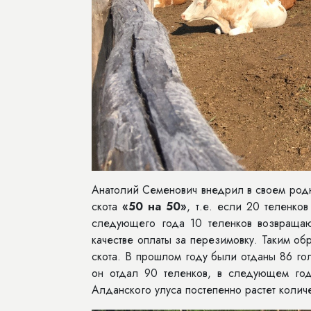
Анатолий Семенович внедрил в своем родн
скота
«50 на 50»
, т.е. если 20 теленко
следующего года 10 теленков возвращаю
качестве оплаты за перезимовку. Таким об
скота. В прошлом году были отданы 86 гол
он отдал 90 теленков, в следующем году
Алданского улуса постепенно растет колич