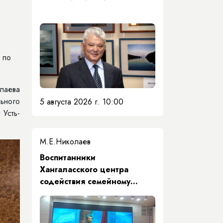
 по
лаева
ьного
5 августа 2026 г. 10:00
Усть-
М.Е.Николаев
​Воспитанники
Хангаласского центра
содействия семейному
воспитанию почтили память
Первого Президента Якутии