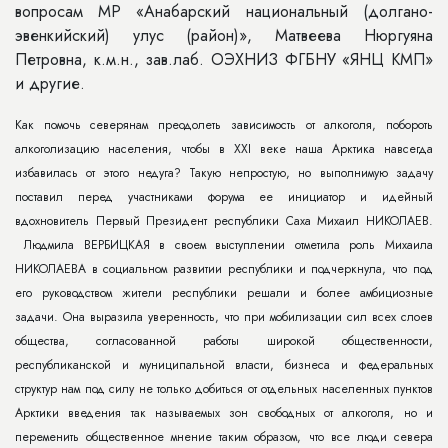
вопросам МР «Анабарский национальный (долгано-
эвенкийский) улус (район)», Матвеева Нюргуяна
Петровна, к.м.н., зав.лаб. ОЭХНИЗ ФГБНУ «ЯНЦ КМП»
и другие.
Как помочь северянам преодолеть зависимость от алкоголя, побороть
алкоголизацию населения, чтобы в XXI веке наша Арктика навсегда
избавилась от этого недуга? Такую непростую, но выполнимую задачу
поставил перед участниками форума ее инициатор и идейный
вдохновитель Первый Президент республики Саха Михаил НИКОЛАЕВ.
Людмила ВЕРБИЦКАЯ в своем выступлении отметила роль Михаила
НИКОЛАЕВА в социальном развитии республики и подчеркнула, что под
его руководством жители республики решали и более амбициозные
задачи. Она выразила уверенность, что при мобилизации сил всех слоев
общества, согласованной работы широкой общественности,
республиканской и муниципальной власти, бизнеса и федеральных
структур нам под силу не только добиться от отдельных населенных пунктов
Арктики введения так называемых зон свободных от алкоголя, но и
переменить общественное мнение таким образом, что все люди севера