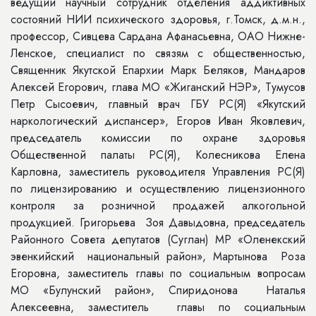
ведущий научный сотрудник отделения аддиктивных
состояний НИИ психического здоровья, г.Томск, д.м.н.,
профессор, Сивцева Сардана Афанасьевна, ОАО Нижне-
Ленское, специалист по связям с общественностью,
Священник Якутской Епархии Марк Беляков, Мандаров
Алексей Егорович, глава МО «Жиганский НЭР», Тумусов
Петр Сысоевич, главный врач ГБУ РС(Я) «Якутский
наркологический диспансер», Егоров Иван Яковлевич,
председатель комиссии по охране здоровья
Общественной палаты РС(Я), Колесникова Елена
Карловна, заместитель руководителя Управления РС(Я)
по лицензированию и осуществлению лицензионного
контроля за розничной продажей алкогольной
продукцией. Григорьева Зоя Давыдовна, председатель
Районного Совета депутатов (Суглан) МР «Оленекский
эвенкийский национальный район», Мартынова Роза
Егоровна, заместитель главы по социальным вопросам
МО «Булунский район», Спиридонова Наталья
Алексеевна, заместитель главы по социальным