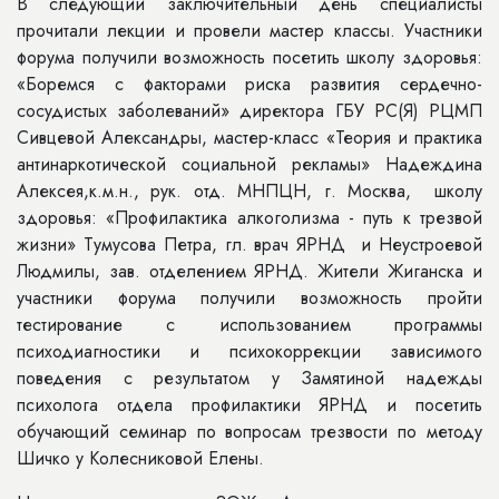
В следующий заключительный день специалисты
прочитали лекции и провели мастер классы. Участники
форума получили возможность посетить школу здоровья:
«Боремся с факторами риска развития сердечно-
сосудистых заболеваний» директора ГБУ РС(Я) РЦМП
Сивцевой Александры, мастер-класс «Теория и практика
антинаркотической социальной рекламы» Надеждина
Алексея,к.м.н., рук. отд. МНПЦН, г. Москва, школу
здоровья: «Профилактика алкоголизма - путь к трезвой
жизни» Тумусова Петра, гл. врач ЯРНД и Неустроевой
Людмилы, зав. отделением ЯРНД. Жители Жиганска и
участники форума получили возможность пройти
тестирование с использованием программы
психодиагностики и психокоррекции зависимого
поведения с результатом у Замятиной надежды
психолога отдела профилактики ЯРНД и посетить
обучающий семинар по вопросам трезвости по методу
Шичко у Колесниковой Елены.