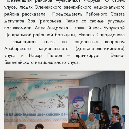
Презентации районов –участников Форума. О своем
улусе, людях Оленекского эвенкийского национального
района рассказала Председатель Районного Совета
депутатов Зоя Григорьева. Также со своими улусами
познакомили Алла Андреева - главный врач Булунской
Центральной районной больницы, Наталья Спиридонова
- заместитель главы по социальным вопросам
Анабарского национального (долгано-эвенкийского)
улуса и Назар Петров – врач-хирург Эвено-
Бытантайского национального улуса.