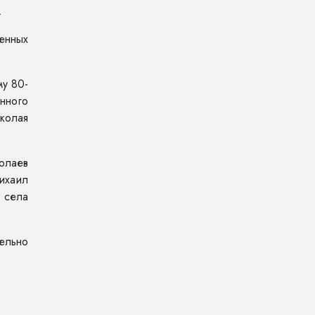
.
енных
му 80-
нного
колая
олаев
ихаил
 села
ельно