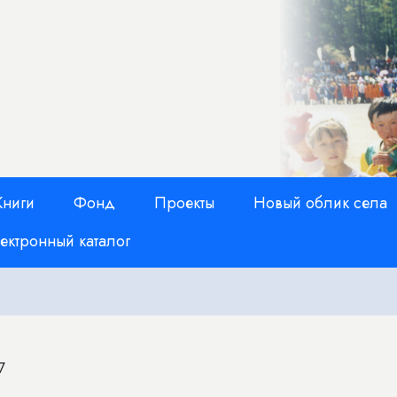
Книги
Фонд
Проекты
Новый облик села
ектронный каталог
7