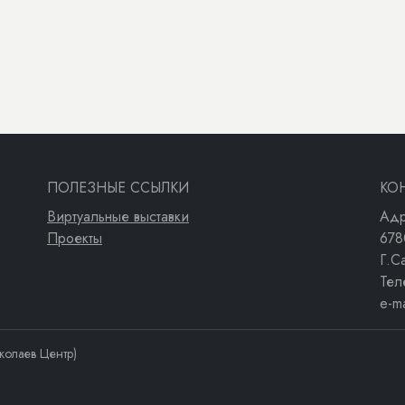
ПОЛЕЗНЫЕ ССЫЛКИ
КО
Виртуальные выставки
Адр
Проекты
678
Г.С
Тел
e-m
колаев Центр)