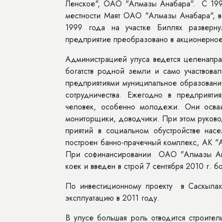
Ленское", ОАО "Алмазы Анабара". С 199
местности Маят ОАО "Алмазы Анабара", в
1999 года на участке Биллях разверну
предприятие преобразовано в акционер­но
Администрацией улуса ведется целенапра
богатств родной земли и само участвов
предприятиями муниципальное образовани
сотрудниче­ства. Ежегодно в предприят
человек, особенно молодежи. Они осваи
мониторщики, доводчики. При этом руково
приятий в социальном обустройстве на
построен банно-прачечный комплекс, АК "
При софинансировании ОАО "Алмазы Ана
коек и введен в строй 7 сентября 2010 г. б
По инвестиционному проекту в Саскылах
эксплуатацию в 2011 году.
В улусе большая роль отводится строител