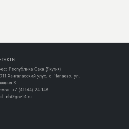
НТАКТЫ
ес: Республика Саха (Якутия)
011 Хангаласский улус, с. Чапаево, ул.
аввина 3
ефон: +7 (41144) 24-148
ail: nb@gov14.ru