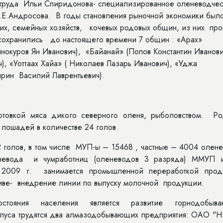
о труда Ильи Спиридонова- специализированное оленеводче
.Е.Андросова. В годы становления рыночной экономики был
ких, семейных хозяйств, кочевых родовых общин, из них пр
сохранились до настоящего времени 7 общин : «Арах»
нокуров Ян Иванович), «Байанай» (Попов Константин Иванови
, «Уоттаах Хайа» ( Николаев Лазарь Иванович), «Уджа
прин Василий Лаврентьевич).
овкой мяса дикого северного оленя, рыболовством. Ро
лошадей в количестве 24 голов.
2 голов, в том числе МУП-ы – 15468 , частные – 4004 олен
еневода и чумработниц (оленеводов 3 разряда) ММУП 
2009 г. занимается промышленной переработкой прод
тиве- внедрение линии по выпуску молочной продукции.
стояния населения является развитие горнодобыв
улуса трудятся два алмазодобывающих предприятия: ОАО "Н