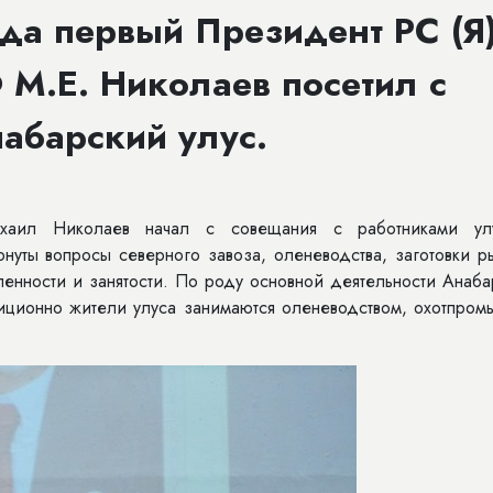
ода первый Президент РС (Я)
 М.Е. Николаев посетил с
абарский улус.
хаил Николаев начал с совещания с работниками ул
нуты вопросы северного завоза, оленеводства, заготовки р
енности и занятости. По роду основной деятельности Анаба
адиционно жители улуса занимаются оленеводством, охотпро