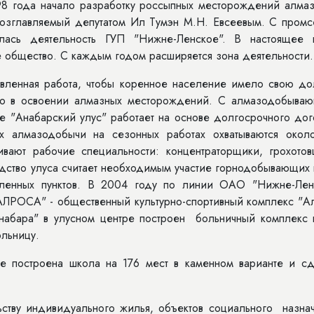
8 года начало разработку россыпных месторождений алмаз
озглавляемый депутатом Ил Тумэн М.Н. Евсеевым. С промс
лась деятельность ГУП "Ниж­не-Ленское". В настоящее 
е общество. С каждым годом расширяется зона деятельности.
вленная работа, чтобы коренное население имело свою до
ало в освоении алмазных месторождений. С алмазодобыва
е "Анабарский улус" работает на основе долгосрочного дог
иях алмазодобычи на сезонных работах охватываются окол
вают рабочие специальности: концентраторщики, грохотов
дство улуса считает необходимым участие горнодобывающих 
селенных пунктов. В 2004 году по линии ОАО "Нижне-Лен
АЛРОСА" - общественный культурно-спортивный комплекс "Ал
бара" в улусном центре построен больничный комплекс 
ольницу.
е построена школа на 176 мест в каменном варианте и сд
ьству индивидуального жилья, объектов социального назнач