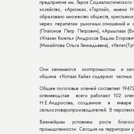
предприятия им. Героя Социалистическог
хозяйство, «Арктика», «Тэрпэй», имени Н
образовано множество обществ, крестьянс
через перипетии рыночных отношений и 
(Платонов Петр Петрович), «Арыылаах (Ви
«Улахан Кюель» (Андросов Вадим Егорович)
(Михайлова Ольга Геннадьевна), «Уеля»(Ту
Они занимаются охотпромыслом и загот
община «Уоттаах Хайа» содержит частных 
Общее поголовье оленей составляет 1947
оленеводстае всего работают 102 ол
Н.Е.Андросова, созданное в январе 
сельхозтова­ропроизводителей. В перспек
Важнейшим условием роста благосо
промышленности. Сегодня на территории 