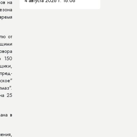
4 августа 2026 г. 16:06
ов на
езона
время
лю от
ющими
овора
о 150
щики,
пред­
ское"
маз".
на 25
ана в
ения,