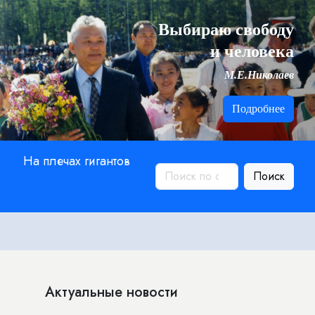
Выбираю свободу
и человека
М.Е.Николаев
Подробнее
На плечах гигантов
Поиск
Актуальные новости