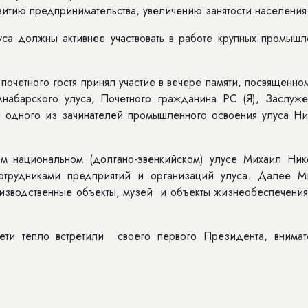
витию предпринимательства, увеличению занятости населения
уса должны активнее участвовать в работе крупных промышл
почетного гостя принял участие в вечере памяти, посвященно
набарского улуса, Почетного гражданина РС (Я), Заслуже
ки одного из зачинателей промышленного освоения улуса Ни
м национальном (долгано-эвенкийском) улусе Михаил Ник
сотрудниками предприятий и организаций улуса. Далее М
оизводственные объекты, музей и объекты жизнеобеспечения
ети тепло встретили своего первого Президента, внимат