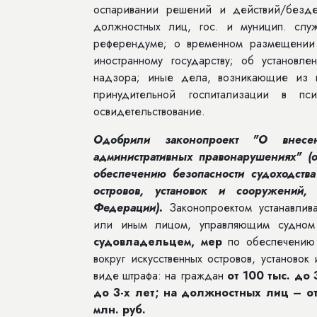
оспаривании решений и действий/бездей
должностных лиц, гос. и муницип. слу
референдуме; о временном размещении 
иностранному государству; об установл
надзора; иные дела, возникающие из п
принудительной госпитализации в пси
освидетельствование.
Одобрили законопроект "О внес
административных правонарушениях" (о
обеспечению безопасности судоходства
островов, установок и сооружений,
Федерации).
Законопроектом устанавлива
или иным лицом, управляющим судно
судовладельцем,
мер
по обеспечению б
вокруг искусственных островов, установо
виде штрафа: на граждан
от 100 тыс. до 
до 3-х лет;
на должностных лиц – от 
млн. руб.