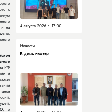
торого
ного с
енную
нного
4 августа 2026 г. 17:00
 и на
дела,
ьного
Новости
​В день памяти
йской
вного
ва РФ
нии и
едмет
вании
ганов
ссий,
удей,
РО
; о