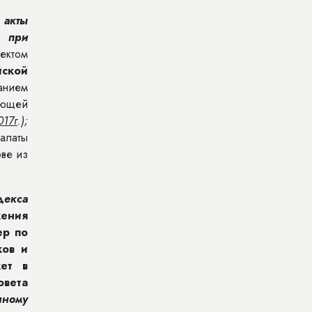
 акты
х при
ектом
йской
анием
ающей
017г
.);
алаты
ве из
декса
жения
ер по
ков и
ет в
овета
нному