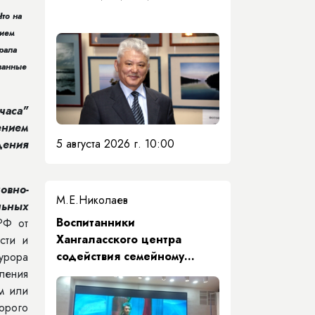
то на
нием
рала
ованные
часа"
нием
5 августа 2026 г. 10:00
дения
овно-
М.Е.Николаев
льных
​Воспитанники
РФ от
Хангаласского центра
сти и
содействия семейному
курора
воспитанию почтили память
ления
Первого Президента Якутии
ом или
торого