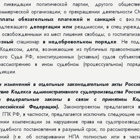
 ликвидации политической партии, другого обществе
оммерческой организации; о прекращении деятельности С
платы обязательных платежей и санкций
с физ.л
подлежащего
депортации или
реадмиссии, в спец.учрежд
 освобожденными из мест лишения свободы; о госпитализа
езный
стационар
в недобровольном порядке
. Не под
 Кодексом, дела, возникающие из публичных правоотноше
ого Суда РФ, конституционных (уставных) судов субъекто
ассмотрению в ином судебном (процессуальном) поря
дикции.
и изменений в отдельные законодательные акты Росси
твие Кодекса административного судопроизводства Росси
в федеральные законы в связи с принятием Код
Российской Федерации).
Законопроектом предлагается в
 ГПК РФ, в частности, предлагается исключить следующие н
нии компенсации за нарушение права на судопроизводс
судебного постановления в разумный срок; по рассмотрению
ений (т.е. об оспаривании НПА полностью или в част