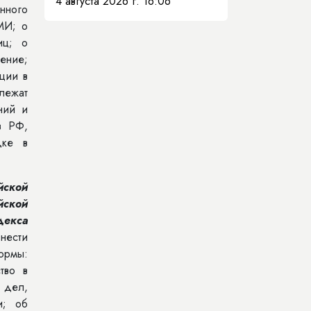
4 августа 2026 г. 16:06
нного
МИ; о
иц; о
ение;
ции в
лежат
ний и
в РФ,
дке в
йской
йской
екса
нести
ормы:
тво в
 дел,
и; об