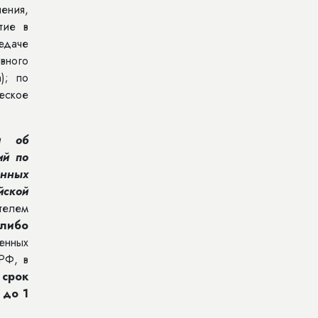
ения,
тие в
едаче
вного
); по
еское
и об
ий по
енных
йской
телем
либо
енных
РФ, в
 срок
 до 1