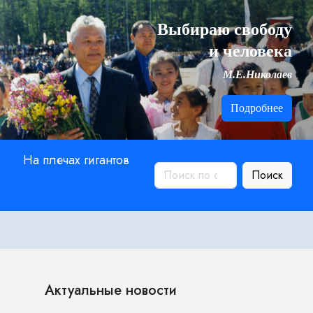
Выбираю свободу
и человека
М.Е.Николаев
Подробнее
На плечах гигантов
Поиск
Актуальные новости