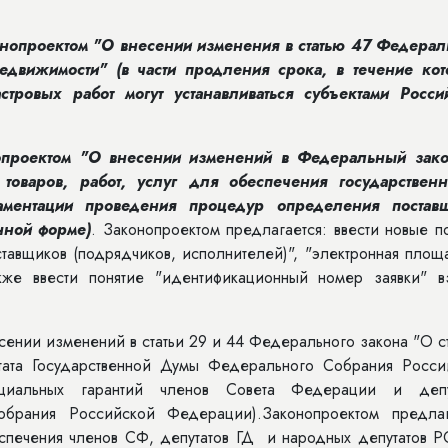
онопроектом "О внесении изменения в статью 47 Федерал
едвижимости" (в части продления срока, в течение кот
ровых работ могут устанавливаться субъектами Росси
опроектом "О
внесении изменений в Федеральный зак
 товаров, работ, услуг для обеспечения государствен
аментации проведения процедур определения постав
нной форме)
. Законопроектом предлагается: ввести новые п
авщиков (подрядчиков, исполнителей)", "электронная площа
кже ввести понятие "идентификационный номер заявки" в
сении изменений в статьи 29 и 44 Федерального закона "О с
тата Государственной Думы Федерального Собрания Росси
циальных гарантий членов Совета Федерации и депу
брания Российской Федерации).Законопроектом предлаг
спечения членов СФ, депутатов ГД и народных депутатов 