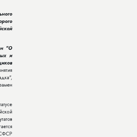
ьного
орого
йской
он "О
ных и
щиков
онятия
дка",
замен
татусе
йской
татов
ается
РСФСР