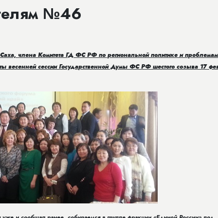
телям №46
Саха, члена Комитета ГД ФС РФ по региональной политике и проблемам
ты весенней сессии Государственной Думы ФС РФ шестого созыва 17 ф
 уже и сообщал ранее, собираемся в группе фракции «Единой России» под