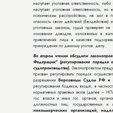
наступает уголовная ответственность, либ
наступает уголовная ответственность, но
психическим расстройством, не мог в 
опасность своих действий (бездействия) 
уголовным законом, судья проверяет не 
основании доводов, изложенных в жало
привлечения лица в качестве подозре
принуждения по данному уголов. делу.
Во втором чтении обсудили законопрое
Федерации"
(регулирование порядка о
судопроизводства).
Законопроектом предус
призван регулировать порядок осуществ
разрешении
Верховным Судом РФ и
регулирования Кодекса, входят, в частно
нормативных правовых актов (далее – НП
гос. власти и иных гос. органов, орган
должностных лиц, государственных и 
некоммерческих организаций, наде