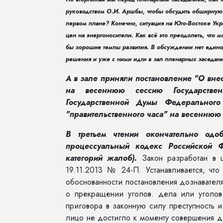
руководством О.И. Аршбы, чтобы обсудить обширную 
первом плане? Конечно, ситуация на Юго-Востоке Ук
цен на энергоносители. Как всё это преодолеть, что
бы хорошие темпы развития. В обсуждении нет единод
решения и уже с ними идти в зал пленарных заседан
А в зале приняли постановление "О вне
на весеннюю сессию Государстве
Государственной Думы Федеральног
"правительственного часа" на весеннюю
В третьем чтении окончательно од
процессуальный кодекс Российской Ф
категорий жалоб).
Закон разработан в ц
19.11.2013 № 24-П. Устанавливается, чт
обоснованности постановления дознавателя
о прекращении уголов. дела или уголов
приговора в законную силу преступность 
лицо не достигло к моменту совершения де