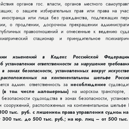
ствия органов гос. власти, органов местного самоуправл
жащих; о защите избирательных прав или права на учас
иностранца или лица без гражданства, подлежащих пер
ении, о продлении, досрочном прекращении администрати
убличных правоотношений и отнесенные к ведению суда
хиатрический стационар и принудительное психиатрич
ении изменений в Кодекс Российской Федераци
б установлении ответственности за нарушение требован
 в зонах безопасности, установленных вокруг искусств
 расположенных на континентальном шельфе Росси
ется админ. ответственность за
несоблюдение
судоводи
м
(в том числе маломерным)
на морском транспорте,
езопасности судоходства в зонах безопасности, установл
к и сооружений, расположенных на континентальном шельфе 
300 тыс. руб.
с
лишением права управления судном на
300 тыс. до 500 тыс. руб.; на юр. лиц – от 500 тыс.