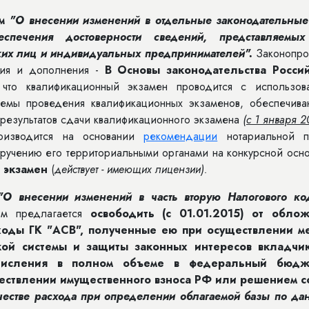
м "О
внесении изменений в отдельные законодательные
спечения достоверности сведений, представляемы
ких лиц и индивидуальных предпринимателей".
Законопро
ния и дополнения -
В Основы законодательства Росси
 что
квалификационный экзамен проводится с использов
темы проведения квалификационных экзаменов, обеспечив
 результатов сдачи квалификационного экзамена
(
с 1 января 2
роизводится на основании
рекомендации
нотариальной п
ручению его территориальными органами на конкурсной осно
 экзамен
(
действует - имеющих лицензии).
"О внесении изменений в часть вторую Налогового ко
ом предлагается
освободить (с 01.01.2015) от обло
ходы ГК "АСВ", полученные ею при осуществлении м
ой системы и защиты законных интересов вкладчи
ечисления в полном объеме в федеральный бюдж
ществлении имущественного взноса РФ или решением с
ачестве расхода при определении облагаемой базы по да