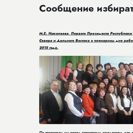
Сообщение избира
М.Е. Николаева, Первого Президента Республики 
Севера и Дальнего Востока о пленарном дне рабо
2015 года.
По вторникам мы перед пленарным заседанием, как я