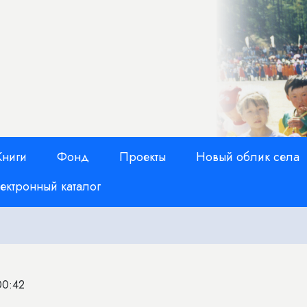
Книги
Фонд
Проекты
Новый облик села
ектронный каталог
00:42