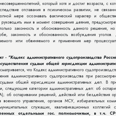
о несовершеннолетний, который хотя и достиг возраста, с ко
 вследствие отставания в психическом развитии, не связан
полной мере осознавать фактический характер и обществ
и руководить ими в момент совершения деяния, предусмотре
только законность и обоснованность данного решения, но
бе, законность и обоснованность возбуждения уголов. 
ваемого или обвиняемого и применения мер процессуал
кт - "Кодекс административного судопроизводства Росси
существления судами общей юрисдикции администрати
матривается, что Кодекс административного судопроизводст
ления административного судопроизводства при рассмотре
судами общей юрисдикции административных дел. В пр
сти, следующие категории административных дел: об оспари
А); об оспаривании решений, действий или бездействия ор
ов военного управления, органов МСУ, избирательных коми
муниципальных служащих, квалификационных коллегий с
ленных отдельными гос. полномочиями, в т.ч. С