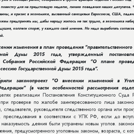
повестку дня на предстоящую неделю, линию поведения наших депутатов. Ч
раины, и кризис в экономике, вызванный санкциями Евросоюза, США, паде
 можем предпринять мы, дабы народу жилось не так трудно, а экономика наби
ушия, коллеги спорят, у каждого своё мнение. Но надо выработать соглас
ий.
сении изменения в план проведения "правительственного 
нной Думы 2015 года, утвержденный постановле
о Собрания Российской Федерации "О плане прове
 сессию Государственной Думы 2015 года".
обрили законопроект
"О
внесении изменений в Угол
едерации" (в части особенностей рассмотрения отде
елях реализации Постановления Конституционного Суда 
о при проверке по жалобе заинтересованного лица законно
, следователя, руководителя следственного органа или про
. преследования в соответствии с УПК РФ, если до вступ
и наказуемость деяния были устранены новым уголов. закон
яния, предусмотренного уголовным законом, возраста, с ко