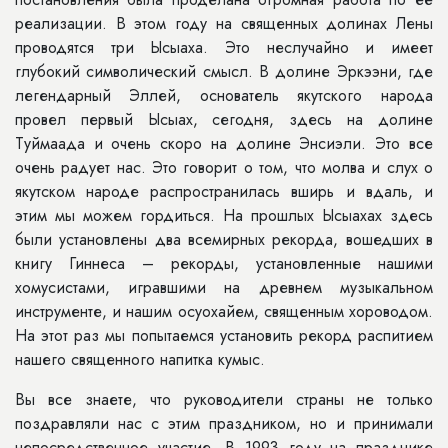
реализации. В этом году на священных долинах Лены
проводятся три Ысыаха. Это неслучайно и имеет
глубокий символический смысл. В долине Эркээни, где
легендарный Эллей, основатель якутского народа
провел первый Ысыах, сегодня, здесь на долине
Туймаада и очень скоро на долине Энсиэли. Это все
очень радует нас. Это говорит о том, что молва и слух о
якутском народе распространилась вширь и вдаль, и
этим мы можем гордиться. На прошлых Ысыахах здесь
были установлены два всемирных рекорда, вошедших в
книгу Гиннеса – рекорды, установленные нашими
хомусистами, игравшими на древнем музыкальном
инструменте, и нашим осуохайем, священным хороводом.
На этот раз мы попытаемся установить рекорд распитием
нашего священного напитка кумыс.
Вы все знаете, что руководители страны не только
поздравляли нас с этим праздником, но и принимали
непосредственное участие. В 1993 году на празднике