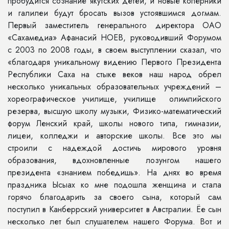
пробудится сознание якутских детей, и новые коперники
и галилеи будут бросать вызов устоявшимся догмам.
Первый заместитель генерального директора ОАО
«Сахамедиа» Афанасий НОЕВ, руководивший Форумом
с 2003 по 2008 годы, в своем выступлении сказал, что
«благодаря уникальному видению Первого Президента
Республики Саха на стыке веков наш народ обрел
несколько уникальных образовательных учреждений –
хореографическое училище, училище олимпийского
резерва, высшую школу музыки, Физико-математический
форум Ленский край, школы нового типа, гимназии,
лицеи, колледжи и авторские школы. Все это мы
строили с надеждой достичь мирового уровня
образования, вдохновленные лозунгом нашего
президента «знанием победишь». На днях во время
праздника Ысыах ко мне подошла женщина и стала
горячо благодарить за своего сына, который сам
поступил в Канберрский университет в Австралии. Ёе сын
несколько лет был слушателем нашего Форума. Вот и