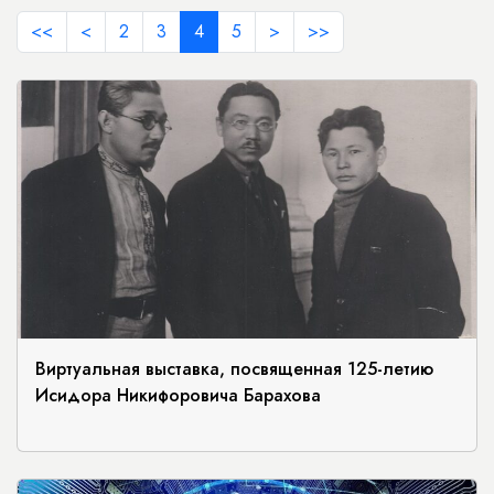
<<
<
2
3
4
5
>
>>
Виртуальная выставка, посвященная 125-летию
Исидора Никифоровича Барахова