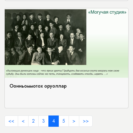
Оонньоммотох оруоллар
<<
<
2
3
4
5
>
>>