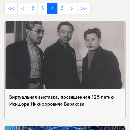
<<
<
2
3
4
5
>
>>
Виртуальная выставка, посвященная 125-летию
Исидора Никифоровича Барахова