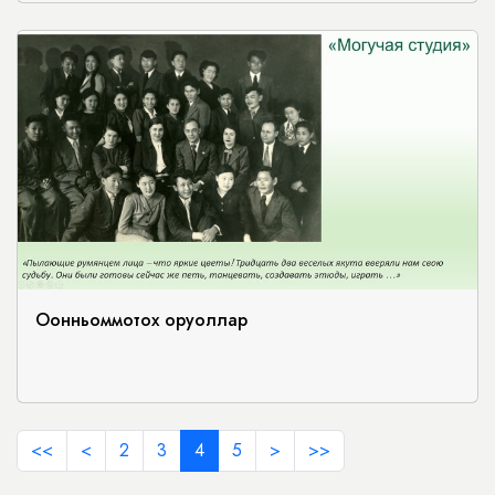
Оонньоммотох оруоллар
<<
<
2
3
4
5
>
>>