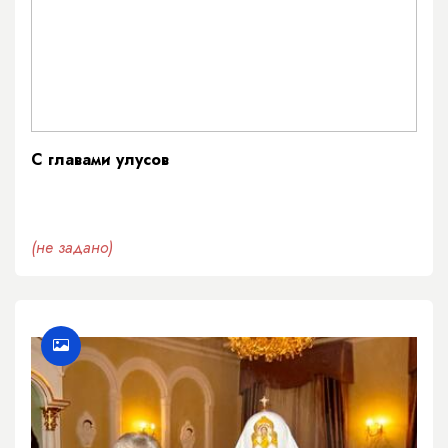
С главами улусов
(не задано)