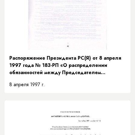
Распоряжение Президента РС(Я) от 8 апреля
1997 года № 183-РП «О распределении
обязанностей между Председателем
Правительства и заместителями Председателя
8 апреля 1997 г.
Правительства Республики Саха (Якутия) и
порядке их взаимозамещений»