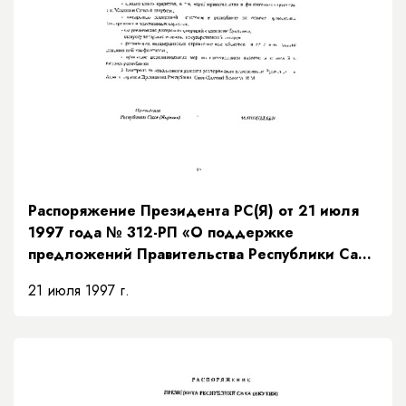
Распоряжение Президента РС(Я) от 21 июля
1997 года № 312-РП «О поддержке
предложений Правительства Республики Саха
(Якутия) по мерам исполнения доходной части
21 июля 1997 г.
бюджета на основании рекомендаций
Президентского Совета»