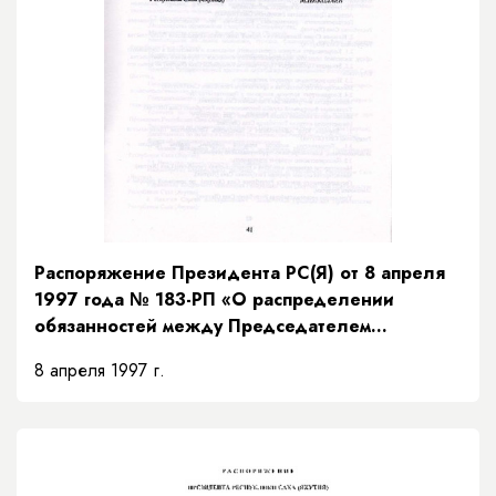
Распоряжение Президента РС(Я) от 8 апреля
1997 года № 183-РП «О распределении
обязанностей между Председателем
Правительства и заместителями Председателя
8 апреля 1997 г.
Правительства Республики Саха (Якутия) и
порядке их взаимозамещений»