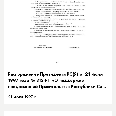
Распоряжение Президента РС(Я) от 21 июля
1997 года № 312-РП «О поддержке
предложений Правительства Республики Саха
(Якутия) по мерам исполнения доходной части
21 июля 1997 г.
бюджета на основании рекомендаций
Президентского Совета»