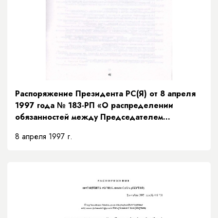
Распоряжение Президента РС(Я) от 8 апреля
1997 года № 183-РП «О распределении
обязанностей между Председателем
Правительства и заместителями Председателя
8 апреля 1997 г.
Правительства Республики Саха (Якутия) и
порядке их взаимозамещений»