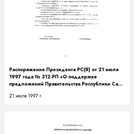
Распоряжение Президента РС(Я) от 21 июля
1997 года № 312-РП «О поддержке
предложений Правительства Республики Саха
(Якутия) по мерам исполнения доходной части
21 июля 1997 г.
бюджета на основании рекомендаций
Президентского Совета»