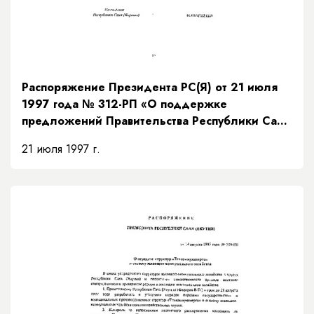
Распоряжение Президента РС(Я) от 21 июля
1997 года № 312-РП «О поддержке
предложений Правительства Республики Саха
(Якутия) по мерам исполнения доходной части
21 июля 1997 г.
бюджета на основании рекомендаций
Президентского Совета»