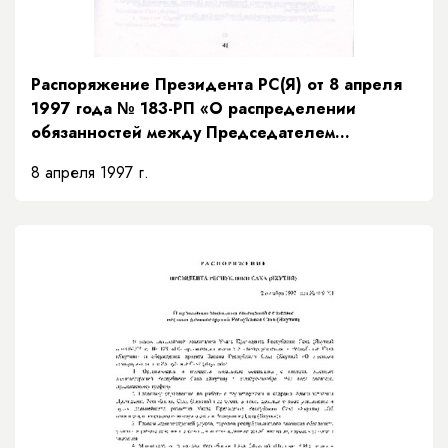
Распоряжение Президента РС(Я) от 8 апреля
1997 года № 183-РП «О распределении
обязанностей между Председателем
Правительства и заместителями Председателя
8 апреля 1997 г.
Правительства Республики Саха (Якутия) и
порядке их взаимозамещений»