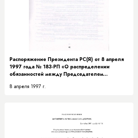
Распоряжение Президента РС(Я) от 8 апреля
1997 года № 183-РП «О распределении
обязанностей между Председателем
Правительства и заместителями Председателя
8 апреля 1997 г.
Правительства Республики Саха (Якутия) и
порядке их взаимозамещений»