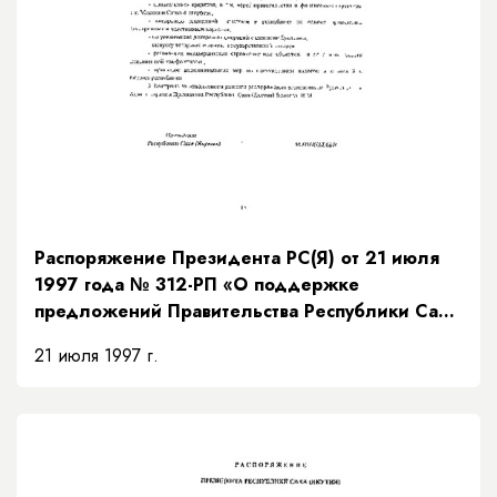
Распоряжение Президента РС(Я) от 21 июля
1997 года № 312-РП «О поддержке
предложений Правительства Республики Саха
(Якутия) по мерам исполнения доходной части
21 июля 1997 г.
бюджета на основании рекомендаций
Президентского Совета»