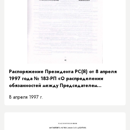
Распоряжение Президента РС(Я) от 8 апреля
1997 года № 183-РП «О распределении
обязанностей между Председателем
Правительства и заместителями Председателя
8 апреля 1997 г.
Правительства Республики Саха (Якутия) и
порядке их взаимозамещений»