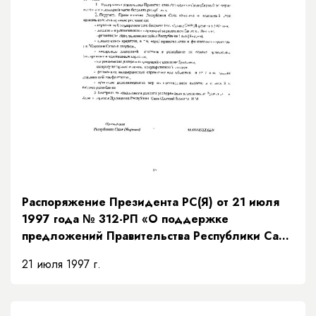
Распоряжение Президента РС(Я) от 21 июля
1997 года № 312-РП «О поддержке
предложений Правительства Республики Саха
(Якутия) по мерам исполнения доходной части
21 июля 1997 г.
бюджета на основании рекомендаций
Президентского Совета»