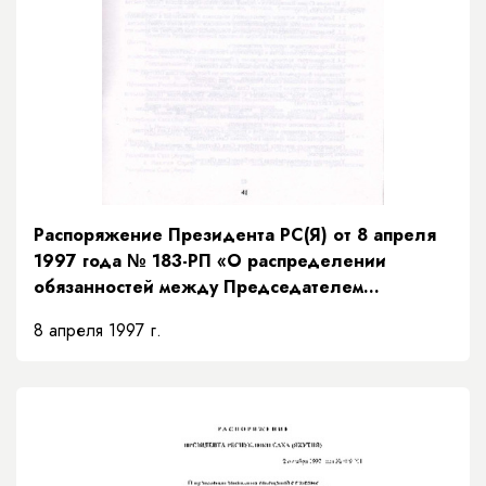
Распоряжение Президента РС(Я) от 8 апреля
1997 года № 183-РП «О распределении
обязанностей между Председателем
Правительства и заместителями Председателя
8 апреля 1997 г.
Правительства Республики Саха (Якутия) и
порядке их взаимозамещений»