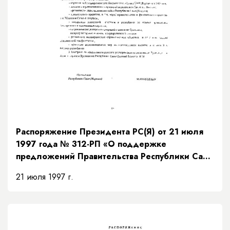
Распоряжение Президента РС(Я) от 21 июля
1997 года № 312-РП «О поддержке
предложений Правительства Республики Саха
(Якутия) по мерам исполнения доходной части
21 июля 1997 г.
бюджета на основании рекомендаций
Президентского Совета»