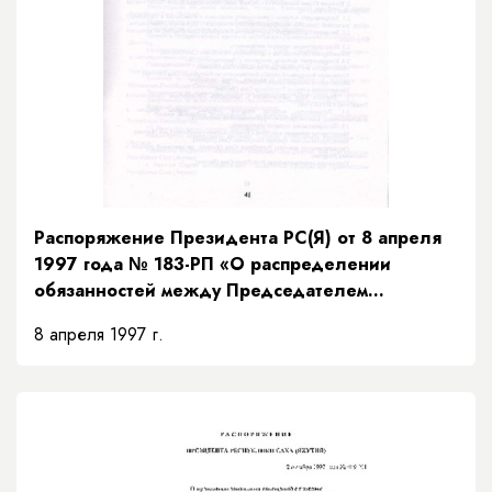
Распоряжение Президента РС(Я) от 8 апреля
1997 года № 183-РП «О распределении
обязанностей между Председателем
Правительства и заместителями Председателя
8 апреля 1997 г.
Правительства Республики Саха (Якутия) и
порядке их взаимозамещений»