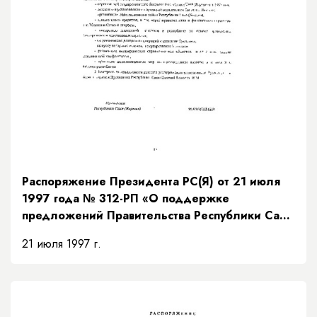
Распоряжение Президента РС(Я) от 21 июля
1997 года № 312-РП «О поддержке
предложений Правительства Республики Саха
(Якутия) по мерам исполнения доходной части
21 июля 1997 г.
бюджета на основании рекомендаций
Президентского Совета»