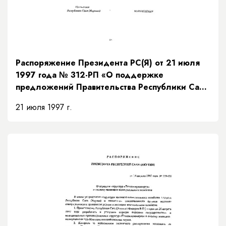
Распоряжение Президента РС(Я) от 21 июля
1997 года № 312-РП «О поддержке
предложений Правительства Республики Саха
(Якутия) по мерам исполнения доходной части
21 июля 1997 г.
бюджета на основании рекомендаций
Президентского Совета»