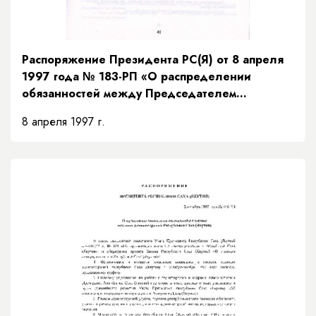
Распоряжение Президента РС(Я) от 8 апреля
1997 года № 183-РП «О распределении
обязанностей между Председателем
Правительства и заместителями Председателя
8 апреля 1997 г.
Правительства Республики Саха (Якутия) и
порядке их взаимозамещений»