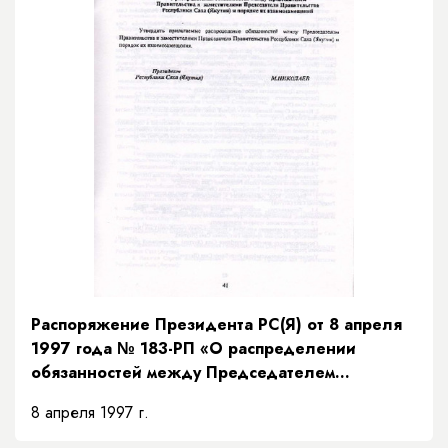
Распоряжение Президента РС(Я) от 8 апреля
1997 года № 183-РП «О распределении
обязанностей между Председателем
Правительства и заместителями Председателя
8 апреля 1997 г.
Правительства Республики Саха (Якутия) и
порядке их взаимозамещений»