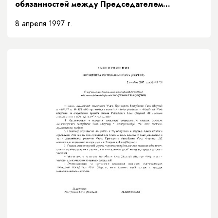
обязанностей между Председателем
Правительства и заместителями Председателя
8 апреля 1997 г.
Правительства Республики Саха (Якутия) и
порядке их взаимозамещений»