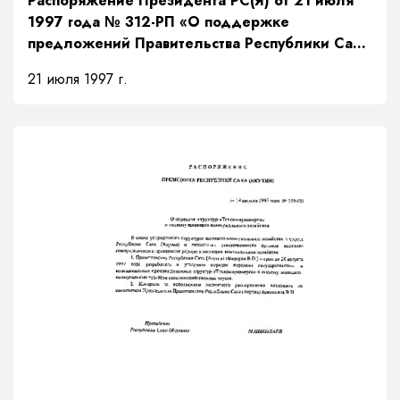
Распоряжение Президента РС(Я) от 21 июля
1997 года № 312-РП «О поддержке
предложений Правительства Республики Саха
(Якутия) по мерам исполнения доходной части
21 июля 1997 г.
бюджета на основании рекомендаций
Президентского Совета»