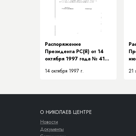
их
Распоряжение
Ра
Президента РС(Я) от 14
Пр
октября 1997 года № 419-
ию
РП «О представителе
«О
14 октября 1997 г.
21 
Президента Республики
пр
Саха (Якутия)»
Пр
Са
ис
ча
ос
О НИКОЛАЕВ ЦЕНТРЕ
Пр
Новости
Документы