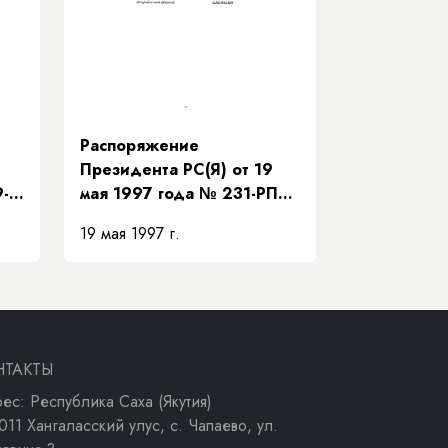
Распоряжение
Президента РС(Я) от 19
9-
мая 1997 года № 231-РП
ур
«О передаче Нижне-
19 мая 1997 г.
Бестяхской нефтебазы
ОАО «Программа ЭЗР
ва»
«Заречье»»
НТАКТЫ
ес: Республика Саха (Якутия)
011 Хангаласский улус, с. Чапаево, ул.