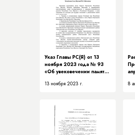
Указ Главы РС(Я) от 13
Ра
ноября 2023 года № 93
Пр
«Об увековечении памяти
ап
Первого Президента
РП
13 ноября 2023 г.
8 а
Республики Саха (Якутия)
об
М.Е. Николаева »
Пр
Пр
за
Пр
Пр
Са