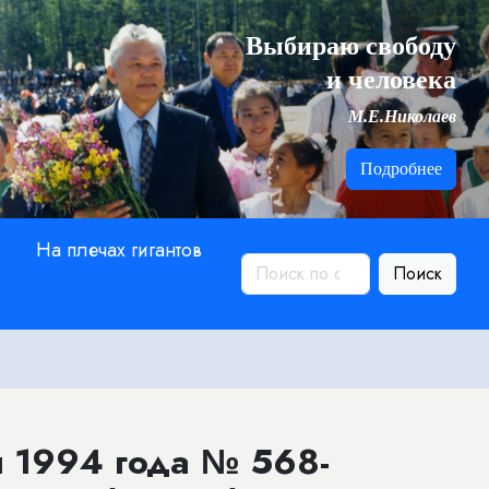
Выбираю свободу
и человека
М.Е.Николаев
Подробнее
На плечах гигантов
Поиск
я 1994 года № 568-