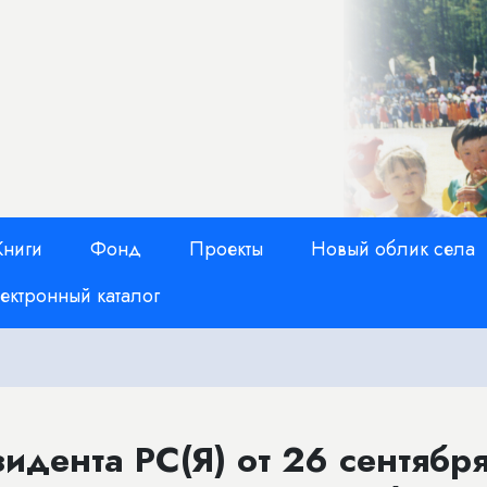
Книги
Фонд
Проекты
Новый облик села
ектронный каталог
дента РС(Я) от 26 сентябр