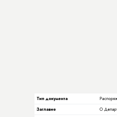
Тип документа
Распоряж
Заглавие
О Департ