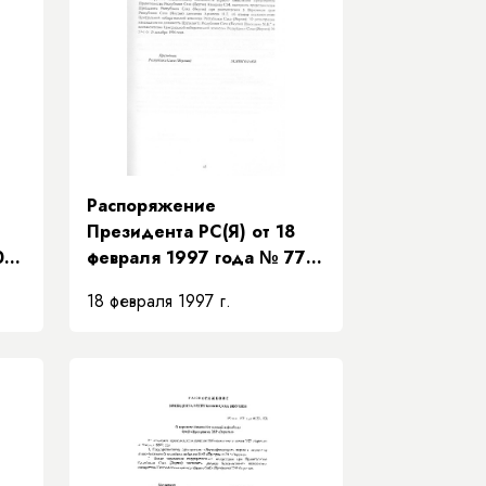
Распоряжение
Президента РС(Я) от 18
09-
февраля 1997 года № 77-
РП «О представителе
18 февраля 1997 г.
Президента Республики
Саха (Якутия) в Верховном
суде Республики Саха
я)»
(Якутия)»