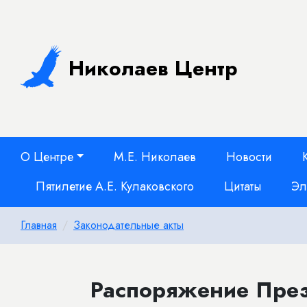
Николаев Центр
О Центре
М.Е. Николаев
Новости
Пятилетие А.Е. Кулаковского
Цитаты
Эл
Главная
Законодательные акты
Распоряжение Прези