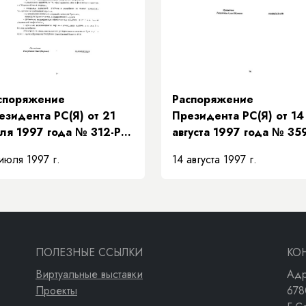
 взаимозамещений»
споряжение
Распоряжение
езидента РС(Я) от 21
Президента РС(Я) от 14
ля 1997 года № 312-РП
августа 1997 года № 35
 поддержке
РП «О передаче структ
июля 1997 г.
14 августа 1997 г.
едложений
«Техкоммунэнерго» в
авительства Республики
систему жилищно-
ха (Якутия) по мерам
коммунального хозяйст
полнения доходной
сти бюджета на
новании рекомендаций
ПОЛЕЗНЫЕ ССЫЛКИ
КО
езидентского Совета»
Виртуальные выставки
Адр
Проекты
678