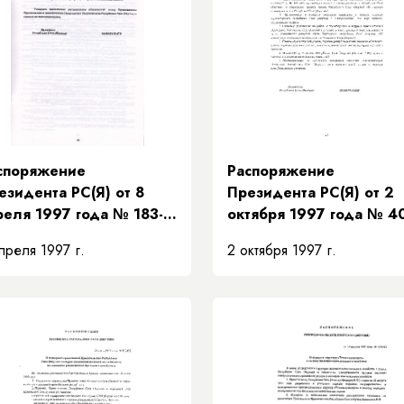
споряжение
Распоряжение
езидента РС(Я) от 8
Президента РС(Я) от 2
реля 1997 года № 183-
октября 1997 года № 4
 «О распределении
РП «О проведении
преля 1997 г.
2 октября 1997 г.
язанностей между
зональных совещаний с
едседателем
главами местных
авительства и
администраций
местителями
Республики Саха (Якути
едседателя
авительства Республики
ха (Якутия) и порядке