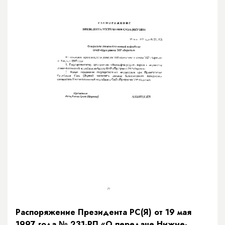
Распоряжение Президента РС(Я) от 19 мая
1997 года № 231-РП «О передаче Нижне-