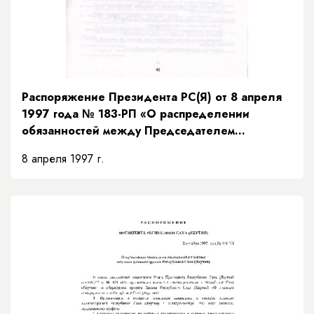
Распоряжение Президента РС(Я) от 8 апреля
1997 года № 183-РП «О распределении
обязанностей между Председателем
Правительства и заместителями Председателя
8 апреля 1997 г.
Правительства Республики Саха (Якутия) и
порядке их взаимозамещений»