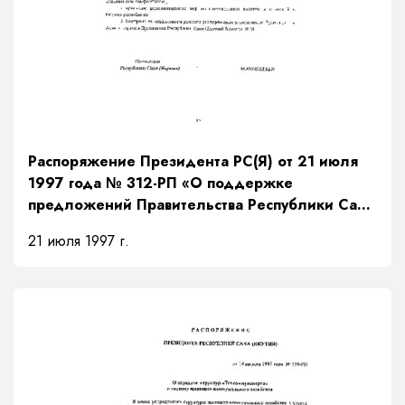
Распоряжение Президента РС(Я) от 21 июля
1997 года № 312-РП «О поддержке
предложений Правительства Республики Саха
(Якутия) по мерам исполнения доходной части
21 июля 1997 г.
бюджета на основании рекомендаций
Президентского Совета»