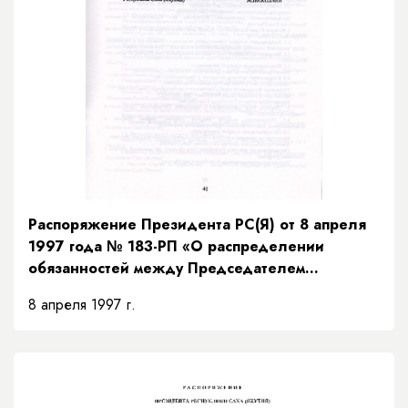
Распоряжение Президента РС(Я) от 8 апреля
1997 года № 183-РП «О распределении
обязанностей между Председателем
Правительства и заместителями Председателя
8 апреля 1997 г.
Правительства Республики Саха (Якутия) и
порядке их взаимозамещений»