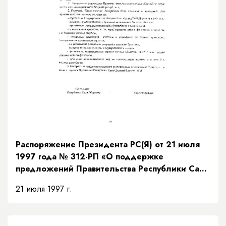
Распоряжение Президента РС(Я) от 21 июля
1997 года № 312-РП «О поддержке
предложений Правительства Республики Саха
(Якутия) по мерам исполнения доходной части
21 июля 1997 г.
бюджета на основании рекомендаций
Президентского Совета»