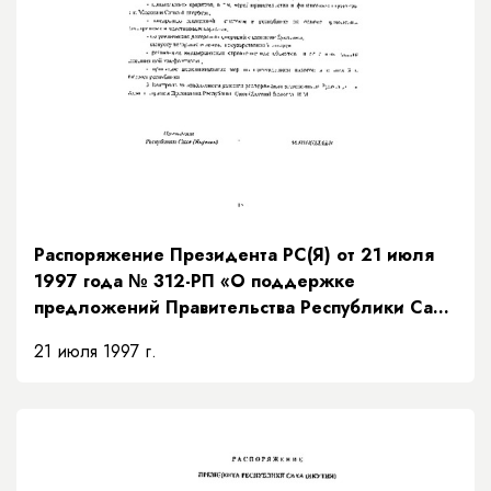
Распоряжение Президента РС(Я) от 21 июля
1997 года № 312-РП «О поддержке
предложений Правительства Республики Саха
(Якутия) по мерам исполнения доходной части
21 июля 1997 г.
бюджета на основании рекомендаций
Президентского Совета»