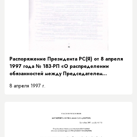
Распоряжение Президента РС(Я) от 8 апреля
1997 года № 183-РП «О распределении
обязанностей между Председателем
Правительства и заместителями Председателя
8 апреля 1997 г.
Правительства Республики Саха (Якутия) и
порядке их взаимозамещений»