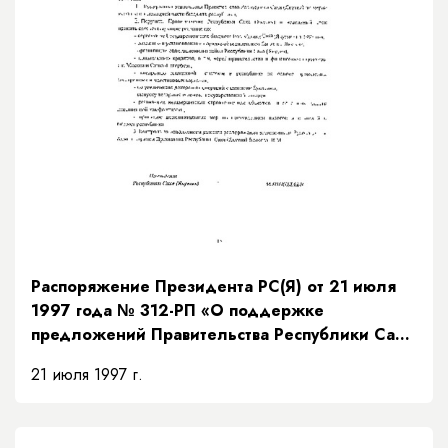
Распоряжение Президента РС(Я) от 21 июля
1997 года № 312-РП «О поддержке
предложений Правительства Республики Саха
(Якутия) по мерам исполнения доходной части
21 июля 1997 г.
бюджета на основании рекомендаций
Президентского Совета»