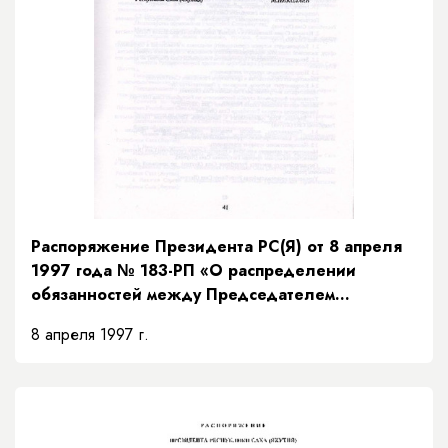
Распоряжение Президента РС(Я) от 8 апреля
1997 года № 183-РП «О распределении
обязанностей между Председателем
Правительства и заместителями Председателя
8 апреля 1997 г.
Правительства Республики Саха (Якутия) и
порядке их взаимозамещений»