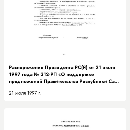
Распоряжение Президента РС(Я) от 21 июля
1997 года № 312-РП «О поддержке
предложений Правительства Республики Саха
(Якутия) по мерам исполнения доходной части
21 июля 1997 г.
бюджета на основании рекомендаций
Президентского Совета»