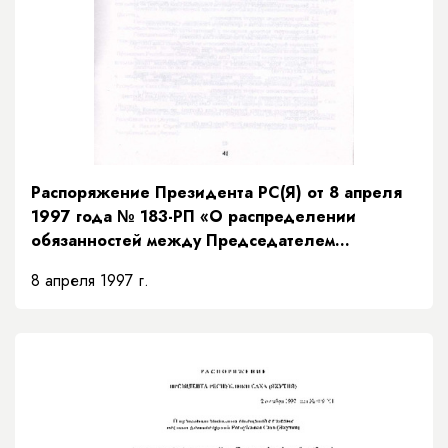
Распоряжение Президента РС(Я) от 8 апреля
1997 года № 183-РП «О распределении
обязанностей между Председателем
Правительства и заместителями Председателя
8 апреля 1997 г.
Правительства Республики Саха (Якутия) и
порядке их взаимозамещений»