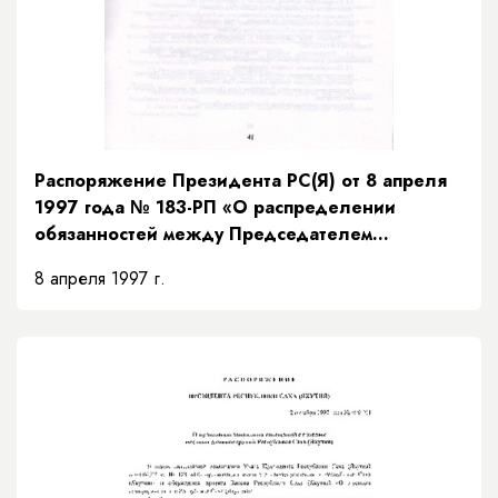
Распоряжение Президента РС(Я) от 8 апреля
1997 года № 183-РП «О распределении
обязанностей между Председателем
Правительства и заместителями Председателя
8 апреля 1997 г.
Правительства Республики Саха (Якутия) и
порядке их взаимозамещений»