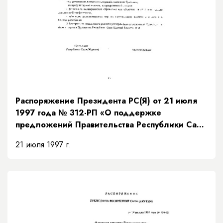
Распоряжение Президента РС(Я) от 21 июля
1997 года № 312-РП «О поддержке
предложений Правительства Республики Саха
(Якутия) по мерам исполнения доходной части
21 июля 1997 г.
бюджета на основании рекомендаций
Президентского Совета»