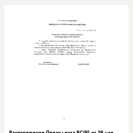
Распоряжение Президента РС(Я) от 19 мая