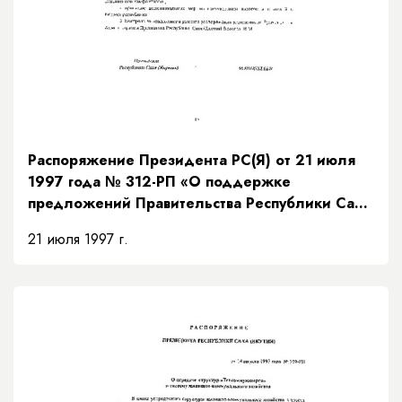
Распоряжение Президента РС(Я) от 21 июля
1997 года № 312-РП «О поддержке
предложений Правительства Республики Саха
(Якутия) по мерам исполнения доходной части
21 июля 1997 г.
бюджета на основании рекомендаций
Президентского Совета»