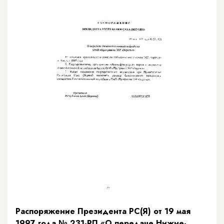
Распоряжение Президента РС(Я) от 19 мая
1997 года № 231-РП «О передаче Нижне-