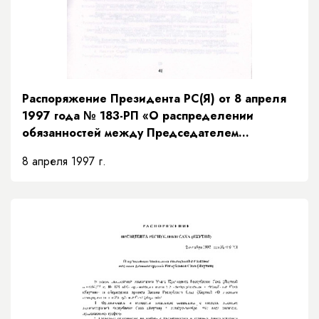
Распоряжение Президента РС(Я) от 8 апреля
1997 года № 183-РП «О распределении
обязанностей между Председателем
Правительства и заместителями Председателя
8 апреля 1997 г.
Правительства Республики Саха (Якутия) и
порядке их взаимозамещений»