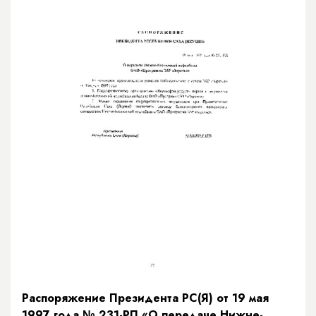
Распоряжение Президента РС(Я) от 19 мая
1997 года № 231-РП «О передаче Нижне-