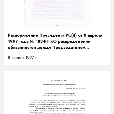
Распоряжение Президента РС(Я) от 8 апреля
1997 года № 183-РП «О распределении
обязанностей между Председателем
Правительства и заместителями Председателя
8 апреля 1997 г.
Правительства Республики Саха (Якутия) и
порядке их взаимозамещений»