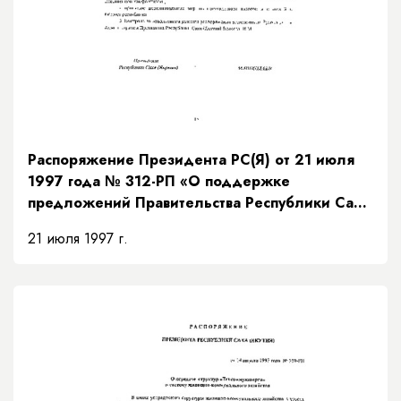
Распоряжение Президента РС(Я) от 21 июля
1997 года № 312-РП «О поддержке
предложений Правительства Республики Саха
(Якутия) по мерам исполнения доходной части
21 июля 1997 г.
бюджета на основании рекомендаций
Президентского Совета»