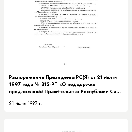
Распоряжение Президента РС(Я) от 21 июля
1997 года № 312-РП «О поддержке
предложений Правительства Республики Саха
(Якутия) по мерам исполнения доходной части
21 июля 1997 г.
бюджета на основании рекомендаций
Президентского Совета»