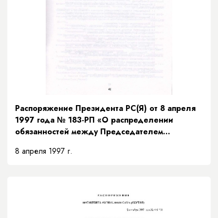
Распоряжение Президента РС(Я) от 8 апреля
1997 года № 183-РП «О распределении
обязанностей между Председателем
Правительства и заместителями Председателя
8 апреля 1997 г.
Правительства Республики Саха (Якутия) и
порядке их взаимозамещений»