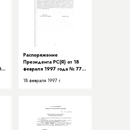
Распоряжение
Президента РС(Я) от 18
09-
февраля 1997 года № 77-
РП «О представителе
18 февраля 1997 г.
Президента Республики
Саха (Якутия) в Верховном
суде Республики Саха
я)»
(Якутия)»