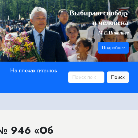
Выбираю свободу
и человека
М.Е.Николаев
Подробнее
На плечах гигантов
Поиск
 № 946 «Об