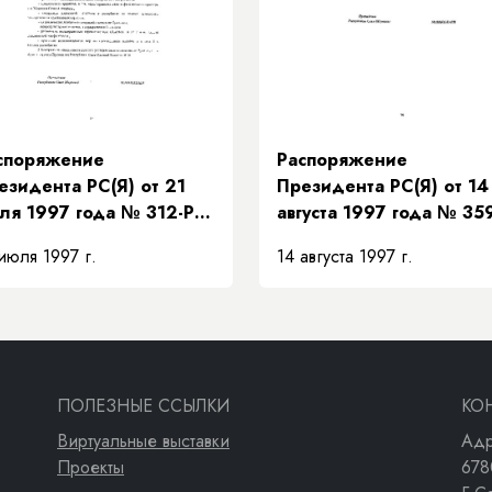
 взаимозамещений»
споряжение
Распоряжение
езидента РС(Я) от 21
Президента РС(Я) от 14
ля 1997 года № 312-РП
августа 1997 года № 35
 поддержке
РП «О передаче структ
июля 1997 г.
14 августа 1997 г.
едложений
«Техкоммунэнерго» в
авительства Республики
систему жилищно-
ха (Якутия) по мерам
коммунального хозяйст
полнения доходной
сти бюджета на
новании рекомендаций
ПОЛЕЗНЫЕ ССЫЛКИ
КО
езидентского Совета»
Виртуальные выставки
Адр
Проекты
678