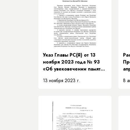
Указ Главы РС(Я) от 13
Ра
ноября 2023 года № 93
Пр
«Об увековечении памяти
ап
Первого Президента
РП
13 ноября 2023 г.
8 а
Республики Саха (Якутия)
об
М.Е. Николаева »
Пр
Пр
за
Пр
Пр
Са