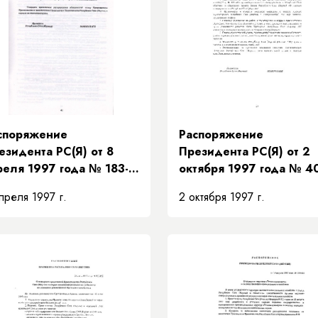
споряжение
Распоряжение
езидента РС(Я) от 8
Президента РС(Я) от 2
реля 1997 года № 183-
октября 1997 года № 4
 «О распределении
РП «О проведении
преля 1997 г.
2 октября 1997 г.
язанностей между
зональных совещаний с
едседателем
главами местных
авительства и
администраций
местителями
Республики Саха (Якути
едседателя
авительства Республики
ха (Якутия) и порядке