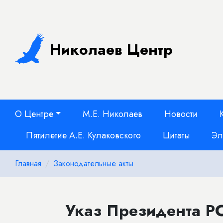
Николаев Центр
О Центре
М.Е. Николаев
Новости
Пятилетие А.Е. Кулаковского
Цитаты
Эл
Главная
Законодательные акты
Указ Президента РС