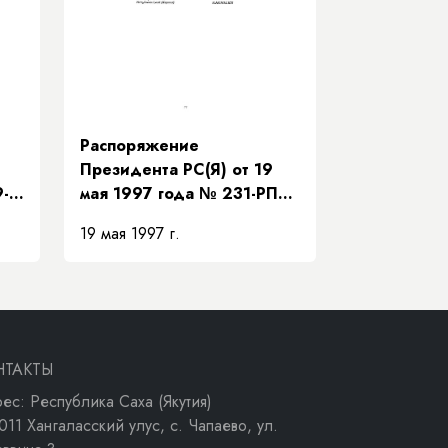
Распоряжение
Президента РС(Я) от 19
9-
мая 1997 года № 231-РП
ур
«О передаче Нижне-
19 мая 1997 г.
Бестяхской нефтебазы
ОАО «Программа ЭЗР
ва»
«Заречье»»
НТАКТЫ
ес: Республика Саха (Якутия)
011 Хангаласский улус, с. Чапаево, ул.