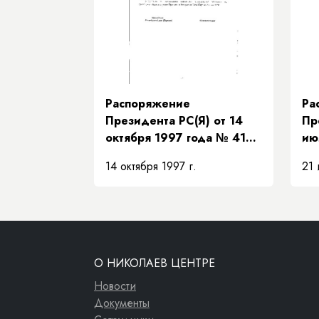
их
Распоряжение
Ра
Президента РС(Я) от 14
Пр
октября 1997 года № 419-
ию
РП «О представителе
«О
14 октября 1997 г.
21 
Президента Республики
пр
Саха (Якутия)»
Пр
Са
ис
ча
ос
О НИКОЛАЕВ ЦЕНТРЕ
Пр
Новости
Документы