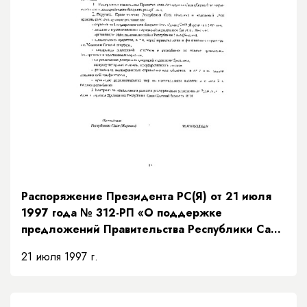
Распоряжение Президента РС(Я) от 21 июля
1997 года № 312-РП «О поддержке
предложений Правительства Республики Саха
(Якутия) по мерам исполнения доходной части
21 июля 1997 г.
бюджета на основании рекомендаций
Президентского Совета»