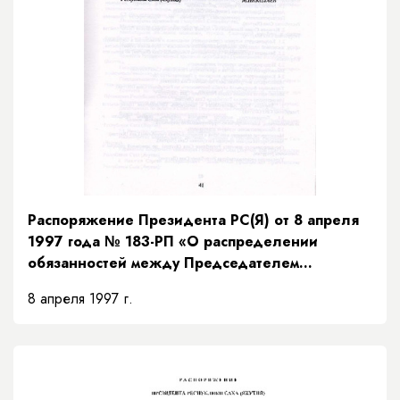
Распоряжение Президента РС(Я) от 8 апреля
1997 года № 183-РП «О распределении
обязанностей между Председателем
Правительства и заместителями Председателя
8 апреля 1997 г.
Правительства Республики Саха (Якутия) и
порядке их взаимозамещений»