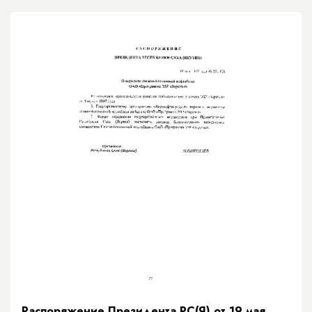
Распоряжение Президента РС(Я) от 19 мая