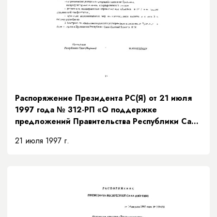
Распоряжение Президента РС(Я) от 21 июля
1997 года № 312-РП «О поддержке
предложений Правительства Республики Саха
(Якутия) по мерам исполнения доходной части
21 июля 1997 г.
бюджета на основании рекомендаций
Президентского Совета»