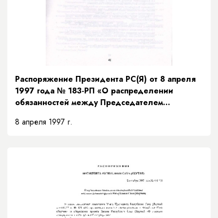
Распоряжение Президента РС(Я) от 8 апреля
1997 года № 183-РП «О распределении
обязанностей между Председателем
Правительства и заместителями Председателя
8 апреля 1997 г.
Правительства Республики Саха (Якутия) и
порядке их взаимозамещений»