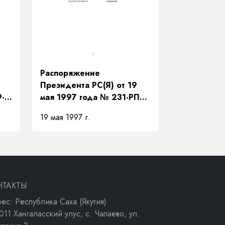
Распоряжение
Президента РС(Я) от 19
9-
мая 1997 года № 231-РП
ур
«О передаче Нижне-
19 мая 1997 г.
Бестяхской нефтебазы
ОАО «Программа ЭЗР
ва»
«Заречье»»
НТАКТЫ
ес: Республика Саха (Якутия)
011 Хангаласский улус, с. Чапаево, ул.