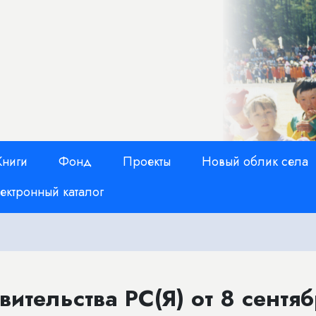
Книги
Фонд
Проекты
Новый облик села
ектронный каталог
ительства РС(Я) от 8 сентя