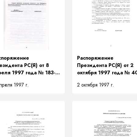
споряжение
Распоряжение
езидента РС(Я) от 8
Президента РС(Я) от 2
реля 1997 года № 183-
октября 1997 года № 4
 «О распределении
РП «О проведении
преля 1997 г.
2 октября 1997 г.
язанностей между
зональных совещаний с
едседателем
главами местных
авительства и
администраций
местителями
Республики Саха (Якути
едседателя
авительства Республики
ха (Якутия) и порядке