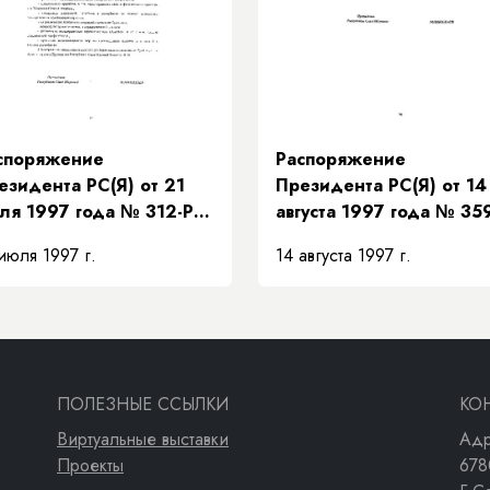
 взаимозамещений»
споряжение
Распоряжение
езидента РС(Я) от 21
Президента РС(Я) от 14
ля 1997 года № 312-РП
августа 1997 года № 35
 поддержке
РП «О передаче структ
июля 1997 г.
14 августа 1997 г.
едложений
«Техкоммунэнерго» в
авительства Республики
систему жилищно-
ха (Якутия) по мерам
коммунального хозяйст
полнения доходной
сти бюджета на
новании рекомендаций
ПОЛЕЗНЫЕ ССЫЛКИ
КО
езидентского Совета»
Виртуальные выставки
Адр
Проекты
678