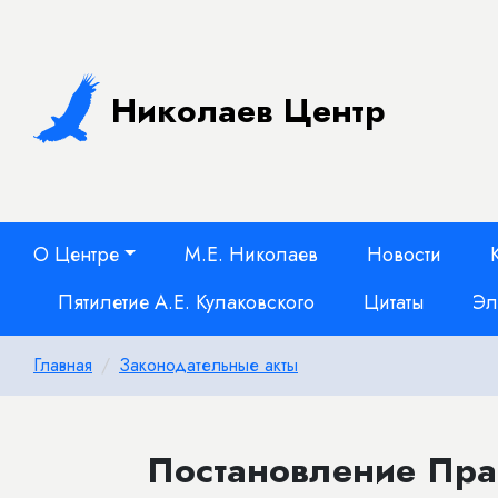
Николаев Центр
О Центре
М.Е. Николаев
Новости
Пятилетие А.Е. Кулаковского
Цитаты
Эл
Главная
Законодательные акты
Постановление Прав