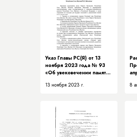
Указ Главы РС(Я) от 13
Ра
ноября 2023 года № 93
Пр
«Об увековечении памяти
ап
Первого Президента
РП
13 ноября 2023 г.
8 а
Республики Саха (Якутия)
об
М.Е. Николаева »
Пр
Пр
за
Пр
Пр
Са