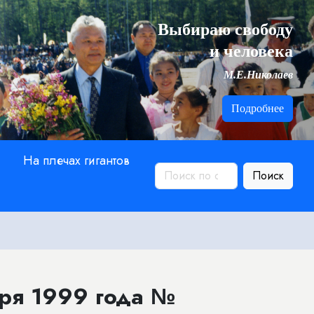
Выбираю свободу
и человека
М.Е.Николаев
Подробнее
На плечах гигантов
Поиск
бря 1999 года №