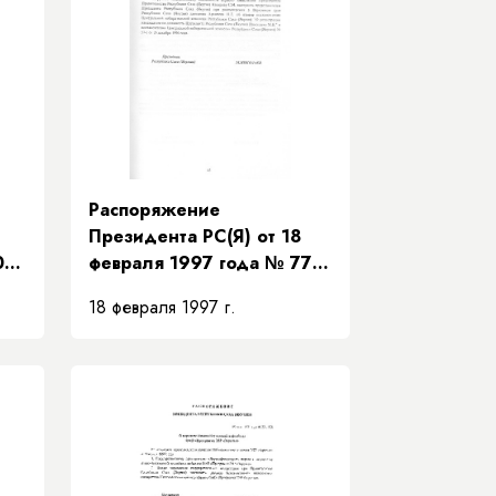
Распоряжение
Президента РС(Я) от 18
09-
февраля 1997 года № 77-
РП «О представителе
18 февраля 1997 г.
Президента Республики
Саха (Якутия) в Верховном
суде Республики Саха
я)»
(Якутия)»