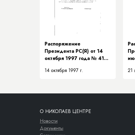
их
Распоряжение
Ра
Президента РС(Я) от 14
Пр
октября 1997 года № 419-
ию
РП «О представителе
«О
14 октября 1997 г.
21 
Президента Республики
пр
Саха (Якутия)»
Пр
Са
ис
ча
ос
О НИКОЛАЕВ ЦЕНТРЕ
Пр
Новости
Документы